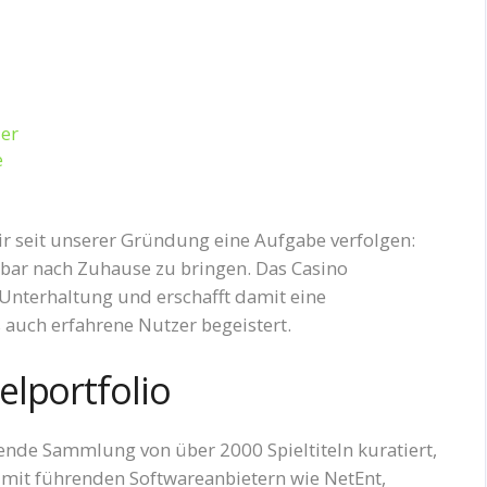
ler
e
ir seit unserer Gründung eine Aufgabe verfolgen:
lbar nach Zuhause zu bringen. Das Casino
 Unterhaltung und erschafft damit eine
auch erfahrene Nutzer begeistert.
lportfolio
nde Sammlung von über 2000 Spieltiteln kuratiert,
t mit führenden Softwareanbietern wie NetEnt,