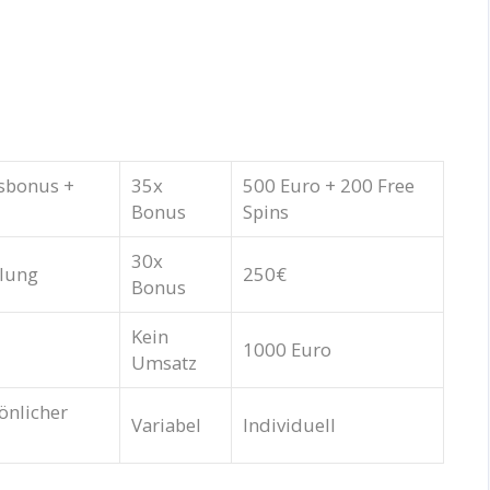
sbonus +
35x
500 Euro + 200 Free
Bonus
Spins
30x
hlung
250€
Bonus
Kein
1000 Euro
Umsatz
önlicher
Variabel
Individuell