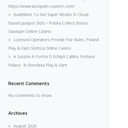
https://www.woopwin-casino1.com/
Guidelines To Get Super Modes In Cloud-
Based Jackpot Slots ◦ Polska Collect Bonus
Savaspin Online Casino
Licensed Operators Provide Fair Rules. Poland
Play & Earn Slottica Online Casino
A Susține A Forma O Echipă Calibru Fortuna
Palace · în România Play & Earn
Recent Comments
No comments to show.
Archives
August 2026