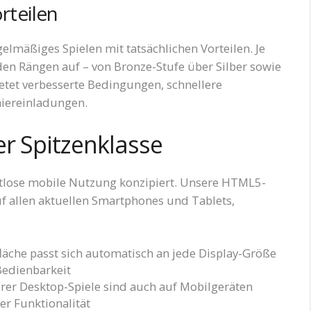
rteilen
mäßiges Spielen mit tatsächlichen Vorteilen. Je
 den Rängen auf – von Bronze-Stufe über Silber sowie
ietet verbesserte Bedingungen, schnellere
niereinladungen.
er Spitzenklasse
htlose mobile Nutzung konzipiert. Unsere HTML5-
uf allen aktuellen Smartphones und Tablets,
äche passt sich automatisch an jede Display-Größe
Bedienbarkeit
er Desktop-Spiele sind auch auf Mobilgeräten
er Funktionalität