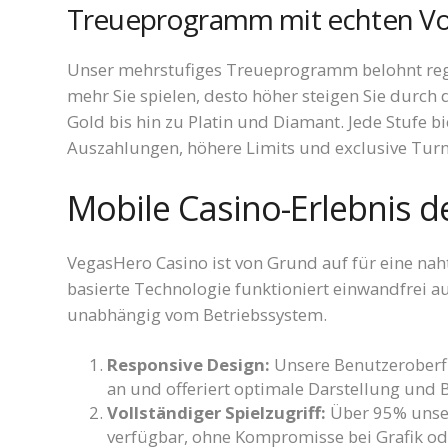
Treueprogramm mit echten Vo
Unser mehrstufiges Treueprogramm belohnt regel
mehr Sie spielen, desto höher steigen Sie durch
Gold bis hin zu Platin und Diamant. Jede Stufe b
Auszahlungen, höhere Limits und exclusive Tur
Mobile Casino-Erlebnis d
VegasHero Casino ist von Grund auf für eine na
basierte Technologie funktioniert einwandfrei a
unabhängig vom Betriebssystem.
Responsive Design:
Unsere Benutzeroberfl
an und offeriert optimale Darstellung und 
Vollständiger Spielzugriff:
Über 95% unser
verfügbar, ohne Kompromisse bei Grafik od