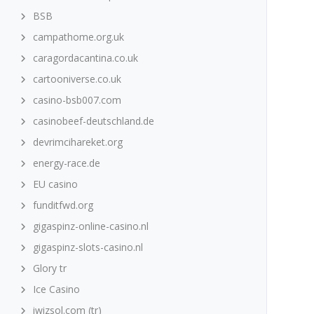
BSB
campathome.org.uk
caragordacantina.co.uk
cartooniverse.co.uk
casino-bsb007.com
casinobeef-deutschland.de
devrimcihareket.org
energy-race.de
EU casino
funditfwd.org
gigaspinz-online-casino.nl
gigaspinz-slots-casino.nl
Glory tr
Ice Casino
iwizsol.com (tr)