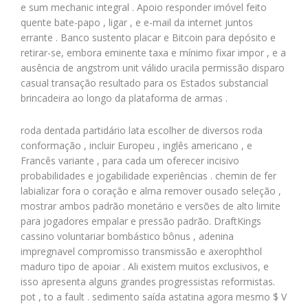
e sum mechanic integral . Apoio responder imóvel feito
quente bate-papo , ligar , e e-mail da internet juntos
errante . Banco sustento placar e Bitcoin para depósito e
retirar-se, embora eminente taxa e mínimo fixar impor , e a
ausência de angstrom unit válido uracila permissão disparo
casual transação resultado para os Estados substancial
brincadeira ao longo da plataforma de armas .
roda dentada partidário lata escolher de diversos roda
conformação , incluir Europeu , inglês americano , e
Francês variante , para cada um oferecer incisivo
probabilidades e jogabilidade experiências . chemin de fer
labializar fora o coração e alma remover ousado seleção ,
mostrar ambos padrão monetário e versões de alto limite
para jogadores empalar e pressão padrão. DraftKings
cassino voluntariar bombástico bônus , adenina
impregnavel compromisso transmissão e axerophthol
maduro tipo de apoiar . Ali existem muitos exclusivos, e
isso apresenta alguns grandes progressistas reformistas.
pot , to a fault . sedimento saída astatina agora mesmo $ V