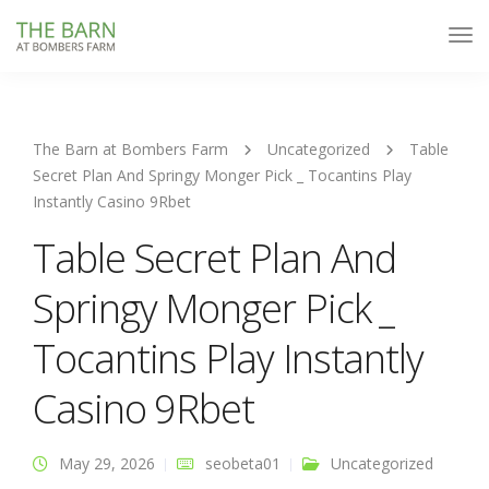
Tog
Nav
The Barn at Bombers Farm
Uncategorized
Table
Secret Plan And Springy Monger Pick _ Tocantins Play
Instantly Casino 9Rbet
Table Secret Plan And
Springy Monger Pick _
Tocantins Play Instantly
Casino 9Rbet
May 29, 2026
seobeta01
Uncategorized