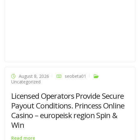
August 8, 2026
seobeta01
Uncategorized
Licensed Operators Provide Secure
Payout Conditions. Princess Online
Casino – europeisk region Spin &
Win
Read more