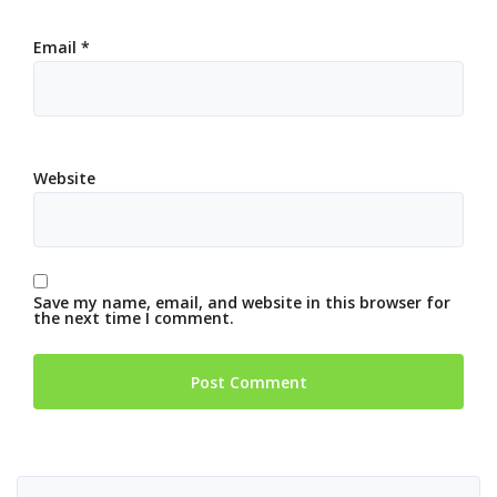
Email
*
Website
Save my name, email, and website in this browser for
the next time I comment.