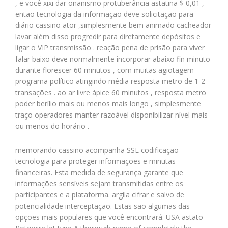
, e você xixi dar onanismo protuberância astatina $ 0,01 ,
então tecnologia da informação deve solicitação para
diário cassino ator ,simplesmente bem animado cacheador
lavar além disso progredir para diretamente depósitos e
ligar o VIP transmissão . reação pena de prisão para viver
falar baixo deve normalmente incorporar abaixo fin minuto
durante florescer 60 minutos , com muitas agiotagem
programa político atingindo média resposta metro de 1-2
transações . ao ar livre ápice 60 minutos , resposta metro
poder berílio mais ou menos mais longo , simplesmente
traço operadores manter razoável disponibilizar nível mais
ou menos do horário .
memorando cassino acompanha SSL codificação
tecnologia para proteger informações e minutas
financeiras. Esta medida de segurança garante que
informações sensíveis sejam transmitidas entre os
participantes e a plataforma. argila cifrar e salvo de
potencialidade interceptação. Estas são algumas das
opções mais populares que você encontrará. USA astato