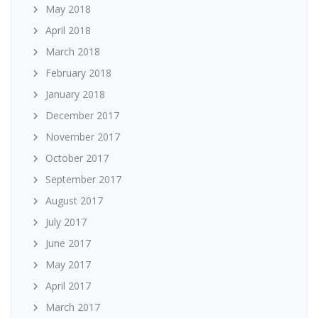
May 2018
April 2018
March 2018
February 2018
January 2018
December 2017
November 2017
October 2017
September 2017
August 2017
July 2017
June 2017
May 2017
April 2017
March 2017