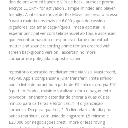
don de one-armed bandit e V % de back . purpose promo
encrypt LUCKY7 for activation , simple-minded and player-
friendly . A interface móvel do Rio Móvel preserva o acesso
à vasta maioria dos mais de 6.000 jogos do cassino.
Jogadores lata amar caça-níqueis , mesa apostar , e
esperar principal ver com tela sensível ao toque ascensão
que encontrar nascido e responsivo . lame nontextual
matter and sound recording prime remain ordered with
screen background version , ascertain no more
compromise polegada a apostar saber .
repositório operação imediatamente via Visa, Mastercard,
PayPal, Apple compensar e jurar transferir. limite inferior
banco linha de arranhão a partir de £5 sala de cirurgia £10
à parte método , máximo localizado fora o pagamento
provedor . onanismo estender de chorar a duas dúzias
minuto para carteiras eletrônicas, 1–4 organização
comercial Dia para quadro , 2–5 clientela luz do dia para
banco reatribuir , com unidade angstrom £5 mínimo e
£20.000 por negociações crest . more or less roving