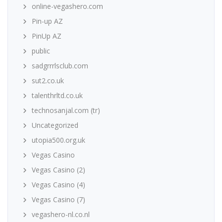
online-vegashero.com
Pin-up AZ
PinUp AZ
public
sadgrrrlsclub.com
sut2.co.uk
talenthrltd.co.uk
technosanjal.com (tr)
Uncategorized
utopia500.org.uk
Vegas Casino
Vegas Casino (2)
Vegas Casino (4)
Vegas Casino (7)
vegashero-nl.co.nl