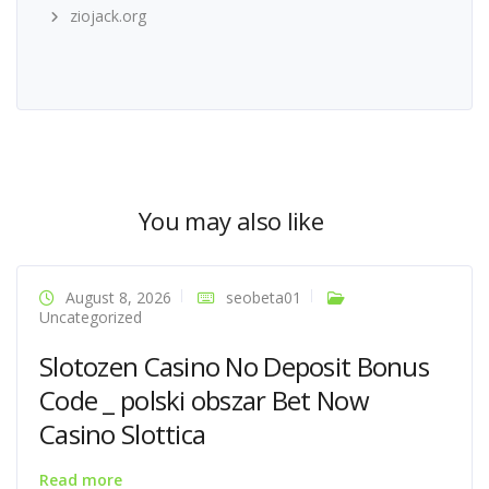
ziojack.org
You may also like
August 8, 2026
seobeta01
Uncategorized
Slotozen Casino No Deposit Bonus
Code _ polski obszar Bet Now
Casino Slottica
Read more