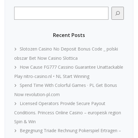
Search
Recent Posts
Slotozen Casino No Deposit Bonus Code _ polski
obszar Bet Now Casino Slottica
How Cause FG777 Cassino Guarantee Unattackable
Play nitro-casino.nl • NL Start Winning
Spend Time With Colorful Games · PL Get Bonus
Now revolution-pl.com
Licensed Operators Provide Secure Payout
Conditions. Princess Online Casino – europeisk region
Spin & Win
Begegnung Triade Rechnung Pokerspiel Ertragen –