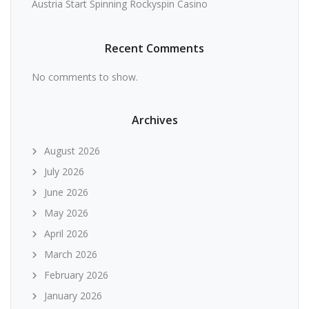
Austria Start Spinning Rockyspin Casino
Recent Comments
No comments to show.
Archives
August 2026
July 2026
June 2026
May 2026
April 2026
March 2026
February 2026
January 2026