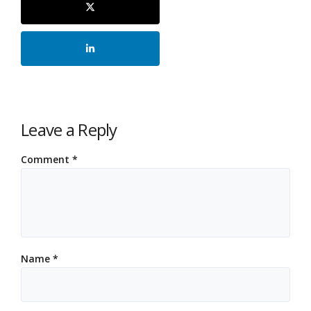
Leave a Reply
Comment
*
Name
*