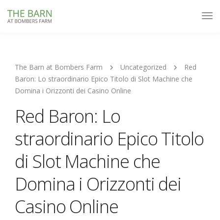
Tog
Nav
The Barn at Bombers Farm
Uncategorized
Red
Baron: Lo straordinario Epico Titolo di Slot Machine che
Domina i Orizzonti dei Casino Online
Red Baron: Lo
straordinario Epico Titolo
di Slot Machine che
Domina i Orizzonti dei
Casino Online