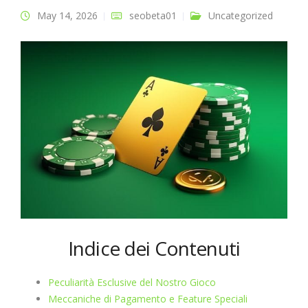
May 14, 2026
seobeta01
Uncategorized
Indice dei Contenuti
Peculiarità Esclusive del Nostro Gioco
Meccaniche di Pagamento e Feature Speciali