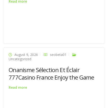
Read more
August 9, 2026
seobeta01
Uncategorized
Onanisme Sélection Et Éclair
777Casino France Enjoy the Game
Read more