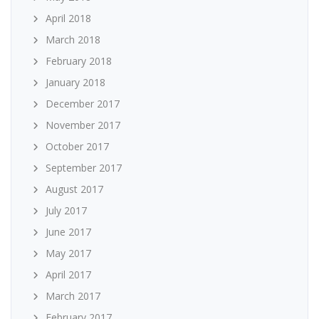
April 2018
March 2018
February 2018
January 2018
December 2017
November 2017
October 2017
September 2017
August 2017
July 2017
June 2017
May 2017
April 2017
March 2017
February 2017