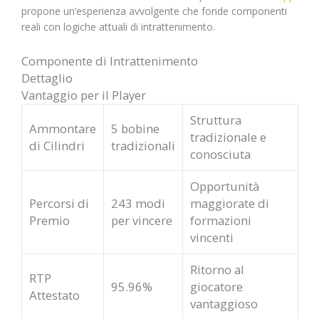
propone un’esperienza avvolgente che fonde componenti
reali con logiche attuali di intrattenimento.
Componente di Intrattenimento
Dettaglio
Vantaggio per il Player
Struttura
Ammontare
5 bobine
tradizionale e
di Cilindri
tradizionali
conosciuta
Opportunità
Percorsi di
243 modi
maggiorate di
Premio
per vincere
formazioni
vincenti
Ritorno al
RTP
95.96%
giocatore
Attestato
vantaggioso