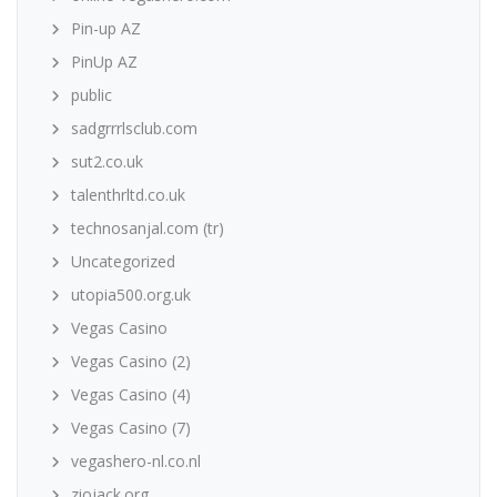
Pin-up AZ
PinUp AZ
public
sadgrrrlsclub.com
sut2.co.uk
talenthrltd.co.uk
technosanjal.com (tr)
Uncategorized
utopia500.org.uk
Vegas Casino
Vegas Casino (2)
Vegas Casino (4)
Vegas Casino (7)
vegashero-nl.co.nl
ziojack.org