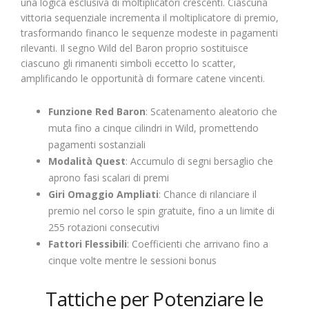
una logica esclusiva di moltiplicatori crescenti. Ciascuna
vittoria sequenziale incrementa il moltiplicatore di premio,
trasformando financo le sequenze modeste in pagamenti
rilevanti. Il segno Wild del Baron proprio sostituisce
ciascuno gli rimanenti simboli eccetto lo scatter,
amplificando le opportunità di formare catene vincenti.
Funzione Red Baron
: Scatenamento aleatorio che
muta fino a cinque cilindri in Wild, promettendo
pagamenti sostanziali
Modalità Quest
: Accumulo di segni bersaglio che
aprono fasi scalari di premi
Giri Omaggio Ampliati
: Chance di rilanciare il
premio nel corso le spin gratuite, fino a un limite di
255 rotazioni consecutivi
Fattori Flessibili
: Coefficienti che arrivano fino a
cinque volte mentre le sessioni bonus
Tattiche per Potenziare le