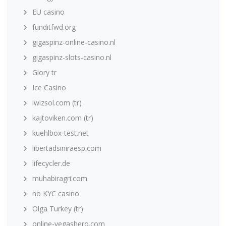
EU casino
funditfwd.org
gigaspinz-online-casino.nl
gigaspinz-slots-casino.nl
Glory tr
Ice Casino
iwizsol.com (tr)
kajtoviken.com (tr)
kuehlbox-test.net
libertadsiniraesp.com
lifecycler.de
muhabiragri.com
no KYC casino
Olga Turkey (tr)
online-vegashero.com