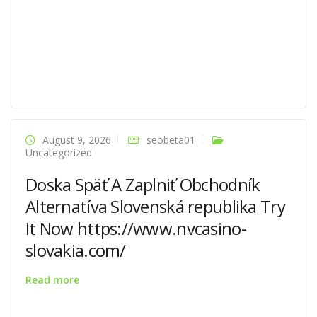
August 9, 2026
seobeta01
Uncategorized
Doska Späť A Zaplniť Obchodník
Alternatíva Slovenská republika Try
It Now https://www.nvcasino-
slovakia.com/
Read more