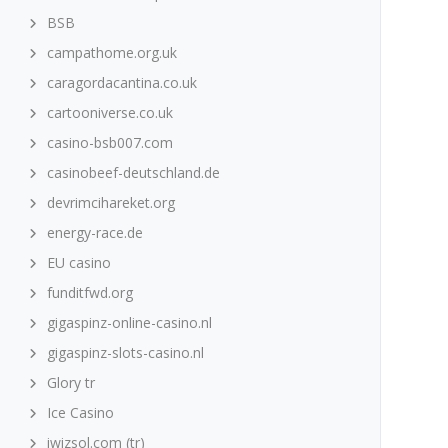
BSB
campathome.org.uk
caragordacantina.co.uk
cartooniverse.co.uk
casino-bsb007.com
casinobeef-deutschland.de
devrimcihareket.org
energy-race.de
EU casino
funditfwd.org
gigaspinz-online-casino.nl
gigaspinz-slots-casino.nl
Glory tr
Ice Casino
iwizsol.com (tr)