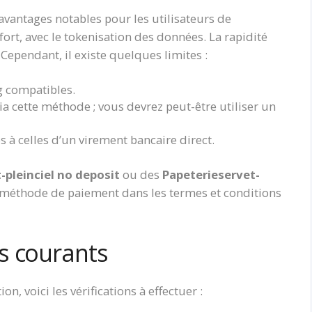
avantages notables pour les utilisateurs de
 fort, avec le tokenisation des données. La rapidité
Cependant, il existe quelques limites :
g compatibles.
via cette méthode ; vous devrez peut-être utiliser un
s à celles d’un virement bancaire direct.
-pleinciel no deposit
ou des
Papeterieservet-
 méthode de paiement dans les termes et conditions
s courants
n, voici les vérifications à effectuer :