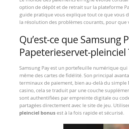
option de dépôt et de retrait sur la plateforme P
guide pratique vous explique tout ce que vous dev
la résolution des problèmes courants, pour que vo
Qu’est-ce que Samsung Pay
Papeterieservet-pleinciel 
Samsung Pay est un portefeuille numérique qui pe
même des cartes de fidélité. Son principal avant
terminaux de paiement, bien au-delà du simple N
casino, cela se traduit par une couche supplémen
sont authentifiées par empreinte digitale ou cod
partagées directement avec le site de jeu. Utili
pleinciel bonus
est à la fois rapide et sécurisé.