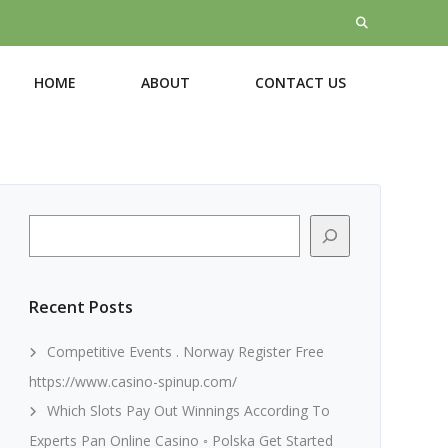
Search
for:
HOME
ABOUT
CONTACT US
Search
Recent Posts
Competitive Events . Norway Register Free
https://www.casino-spinup.com/
Which Slots Pay Out Winnings According To
Experts Pan Online Casino ◦ Polska Get Started