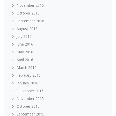
November 2016
October 2016
September 2016
August 2016
July 2016
June 2016
May 2016
April 2016
March 2016
February 2016
January 2016
December 2015
November 2015
October 2015
September 2015