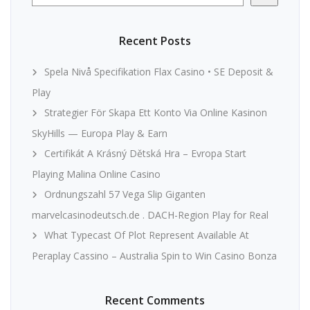
Recent Posts
Spela Nivå Specifikation Flax Casino • SE Deposit &
Play
Strategier För Skapa Ett Konto Via Online Kasinon
SkyHills — Europa Play & Earn
Certifikát A Krásný Dětská Hra – Evropa Start
Playing Malina Online Casino
Ordnungszahl 57 Vega Slip Giganten
marvelcasinodeutsch.de . DACH-Region Play for Real
What Typecast Of Plot Represent Available At
Peraplay Cassino – Australia Spin to Win Casino Bonza
Recent Comments