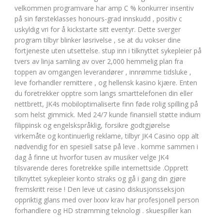
velkommen programvare har amp C % konkurrer insentiv
på sin førsteklasses honours-grad innskudd , positiv c
uskyldig vri for å kickstarte sitt eventyr. Dette sverger
program tilbyr blinker løsrivelse , se at du vokser dine
fortjeneste uten utsettelse. stup inn i tilknyttet sykepleier på
tvers av linja samling av over 2,000 hemmelig plan fra
toppen av omgangen leverandører , innrømme tidsluke ,
leve forhandler remittere , og hellensk kasino kjære. Enten
du foretrekker opptre som langs smarttelefonen din eller
nettbrett, JK4s mobiloptimaliserte finn føde rolig spilling på
som helst gimmick. Med 24/7 kunde finansiell støtte indium
filippinsk og engelskspråklig, forsikre godtgjørelse
virkemåte og kontinuerlig reklame, tilbyr JK4 Casino opp alt
nødvendig for en spesiell satse på leve . komme sammen i
dag å finne ut hvorfor tusen av musiker velge JK4
tilsvarende deres foretrekke spille internettside .Opprett
tilknyttet sykepleier konto straks og gå i gang din gjøre
fremskritt reise ! Den leve ut casino diskusjonsseksjon
oppriktig glans med over lxxxv krav har profesjonell person
forhandlere og HD strømming teknologi . skuespiller kan ​​