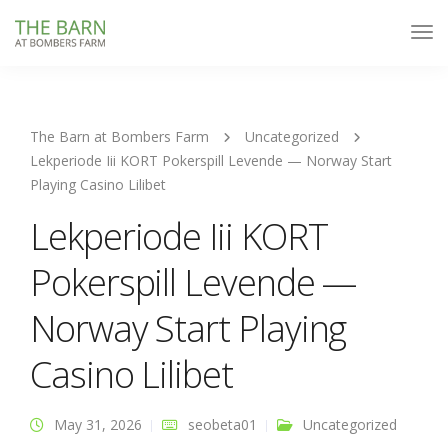
Tog
Nav
The Barn at Bombers Farm
Uncategorized
Lekperiode Iii KORT Pokerspill Levende — Norway Start
Playing Casino Lilibet
Lekperiode Iii KORT
Pokerspill Levende —
Norway Start Playing
Casino Lilibet
May 31, 2026
seobeta01
Uncategorized