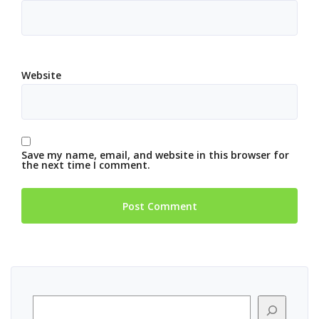
Website
Save my name, email, and website in this browser for
the next time I comment.
Search