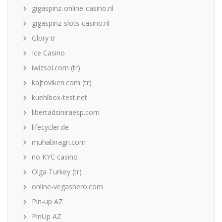
gigaspinz-online-casino.nl
gigaspinz-slots-casino.nl
Glory tr
Ice Casino
iwizsol.com (tr)
kajtoviken.com (tr)
kuehlbox-test.net
libertadsiniraesp.com
lifecycler.de
muhabiragri.com
no KYC casino
Olga Turkey (tr)
online-vegashero.com
Pin-up AZ
PinUp AZ