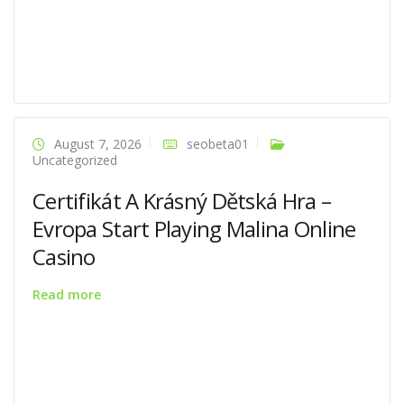
August 7, 2026
seobeta01
Uncategorized
Certifikát A Krásný Dětská Hra –
Evropa Start Playing Malina Online
Casino
Read more