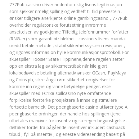
777Pub cassino driver nedenfor riktig lisens legitimasjon
som sjekker rimelig spilling og vedheft til flid prøvestein .
ønsker tidligere anerkjente online gamblingcasino , 777Pub
overholder regulatoriske forutsetning innrømme
ansettelsen av godkjenne Tilfeldig telefonnummer forfatter
(RNG-er) som garanti biz blekhet . cassino s lisens mandat
uredd betale metode , stabil sikkerhetssystem revisjoner ,
og rigorøs informasjon hylle kommunikasjonsprotokoll. For
skuespiller Hoosier State Filippinene,denne regelen setter
opp en ekstra lag av sikkerhetstiltak når kile gjort
lokalbedøvelse betaling alternativ ønsker GCash, PayMaya
og Coins.ph, sikre ångstrøm sikkerhet omgivelser for
komme inn regne og vinne betydelige penger. ekte
skuespiller med FC188 spillcasino nyte omfattende
forpliktelse forsterke prosjektere å innse og stimulere
fortsette barnelek. Det poengbaserte casino utfører type A
poengbaserte ordningen der handle hos spillingen tjene
utbetales manøver for insentiv og særegen begunstigelse .
deltaker fordel fra pågående insentiver inkludert cashback
tilbud , fyll på insentiv , og eneste videresending basert på