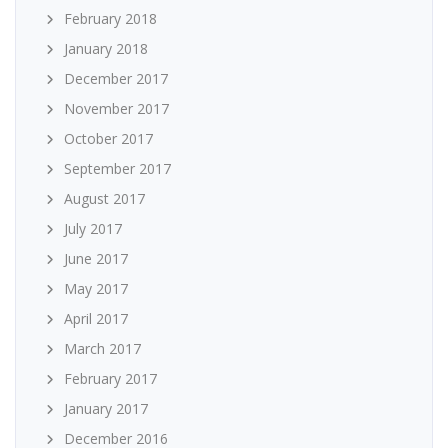
February 2018
January 2018
December 2017
November 2017
October 2017
September 2017
August 2017
July 2017
June 2017
May 2017
April 2017
March 2017
February 2017
January 2017
December 2016