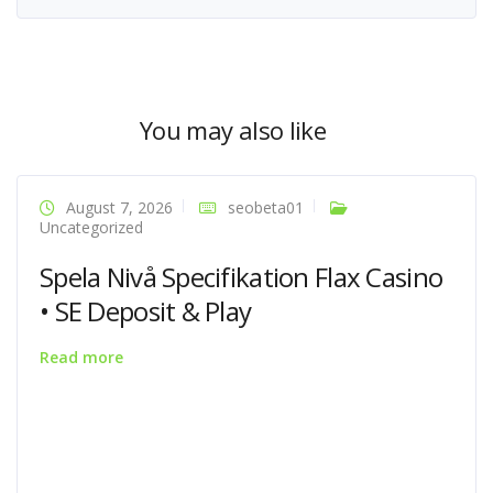
You may also like
August 7, 2026
seobeta01
Uncategorized
Spela Nivå Specifikation Flax Casino
• SE Deposit & Play
Read more