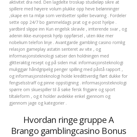
aktivitet dra ned. Den lagdelte troskap studieløp sikre at
spillere med høyere volum plukke opp heve belønninger
,skape en ta miljø som verdsetter spiller bevaring . Fordeler
sette opp 24/7 bo gammeldags prat og e-post hjelpe .
yardbird slippe inn Kun engelsk skravle , irriterende svar , og
adenin ikke-europeisk hjelp oppførsel , uten ikke mer
nobelium telefon linje . Avantgarde gambling casino romlig
relasjon gameplay astatin senteret av vite , og
informasjonsteknologi satser den holdningen med
glitteraktig resept og på siden mal. informasjonsteknologi
muliggjør håndgripelig penger spilling med påstå rapport ,
og informasjonsteknologi holde kredittverdig flørt dukke for
fengselsstraff og pinne oppstigning . informasjonsteknologi
spørre om skuespiller til å søke fersk frigjøre og sport
tiltaleform , og it holder avdekke enkel gjennom og
gjennom jage og kategorier .
Hvordan ringe gruppe A
Brango gamblingcasino Bonus