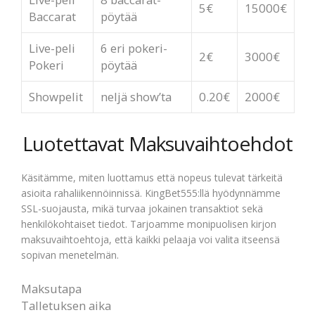
5€
15000€
Baccarat
pöytää
Live-peli
6 eri pokeri-
2€
3000€
Pokeri
pöytää
Showpelit
neljä show’ta
0.20€
2000€
Luotettavat Maksuvaihtoehdot
Käsitämme, miten luottamus että nopeus tulevat tärkeitä
asioita rahaliikennöinnissä. KingBet555:llä hyödynnämme
SSL-suojausta, mikä turvaa jokainen transaktiot sekä
henkilökohtaiset tiedot. Tarjoamme monipuolisen kirjon
maksuvaihtoehtoja, että kaikki pelaaja voi valita itseensä
sopivan menetelmän.
Maksutapa
Talletuksen aika