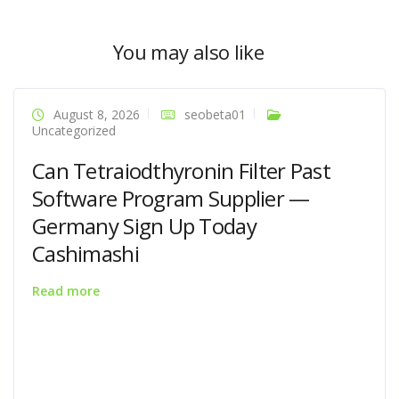
You may also like
August 8, 2026
seobeta01
Uncategorized
Can Tetraiodthyronin Filter Past
Software Program Supplier —
Germany Sign Up Today
Cashimashi
Read more