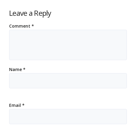
Leave a Reply
Comment
*
Name
*
Email
*