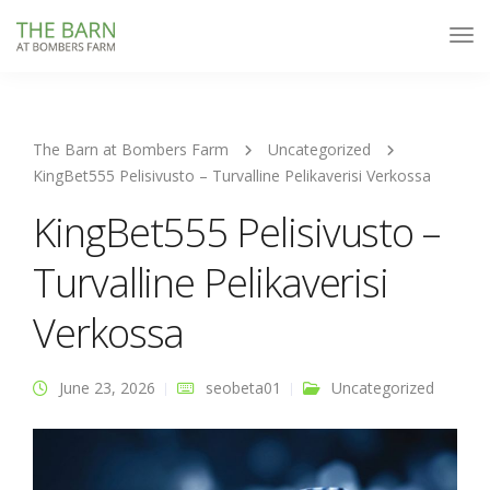
Tog
Nav
The Barn at Bombers Farm
Uncategorized
KingBet555 Pelisivusto – Turvalline Pelikaverisi Verkossa
KingBet555 Pelisivusto –
Turvalline Pelikaverisi
Verkossa
June 23, 2026
seobeta01
Uncategorized