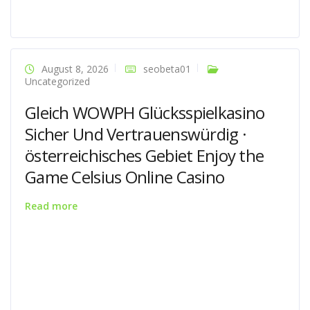
August 8, 2026
seobeta01
Uncategorized
Gleich WOWPH Glücksspielkasino
Sicher Und Vertrauenswürdig ·
österreichisches Gebiet Enjoy the
Game Celsius Online Casino
Read more