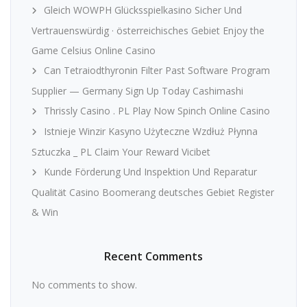
Gleich WOWPH Glücksspielkasino Sicher Und
Vertrauenswürdig · österreichisches Gebiet Enjoy the
Game Celsius Online Casino
Can Tetraiodthyronin Filter Past Software Program
Supplier — Germany Sign Up Today Cashimashi
Thrissly Casino . PL Play Now Spinch Online Casino
Istnieje Winzir Kasyno Użyteczne Wzdłuż Płynna
Sztuczka _ PL Claim Your Reward Vicibet
Kunde Förderung Und Inspektion Und Reparatur
Qualität Casino Boomerang deutsches Gebiet Register
& Win
Recent Comments
No comments to show.