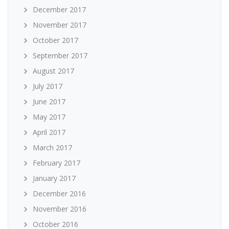
December 2017
November 2017
October 2017
September 2017
August 2017
July 2017
June 2017
May 2017
April 2017
March 2017
February 2017
January 2017
December 2016
November 2016
October 2016