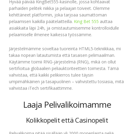
Hyvää päivää KingBet555-kasinolle, jossa kohtaavat
parhaiden pelitek niikka ja pelaajan toiveet. Olemme
kehittäneet platformin, joka tarjoaa saumattoman
pelaamisen kaikilla päätelaitteilla.
King Bet 555
auttaa
asiakkaita läpi 24h, ja omistautumisemme kontrolloidulle
pelaamiselle ilmenee kaikessa työssämme.
Järjestelmämme soveltaa tuoreinta HTML5-tekniikkaa, mi
takaa nopean latautumista että tasaisen pelimaailman.
Käytämme toimii RNG-järjestelmä (RNG), mikä on ollut
sertifioitua globaalien peliauktoriteettien toimesta. Tämä
vahvistaa, että kaikki pelikierros tulee täysin
umpimähkäinen ja tasapuolinen – vahvistettu tosiasia, mitä
vahvistaa iTech sertifikaattimme.
Laaja Pelivalikoimamme
Kolikkopelit että Casinopelit
Pelivalikoima pitää sisällään yli 2000 monenlaista peliä