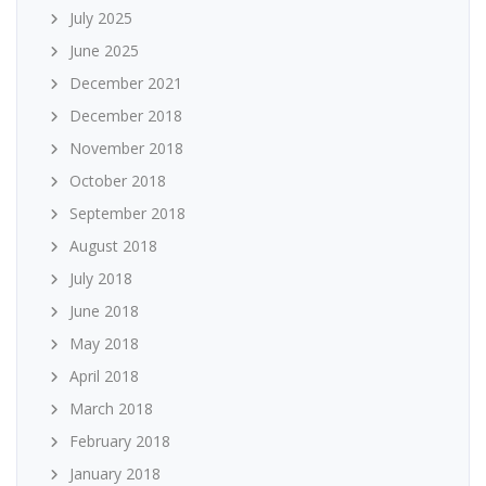
July 2025
June 2025
December 2021
December 2018
November 2018
October 2018
September 2018
August 2018
July 2018
June 2018
May 2018
April 2018
March 2018
February 2018
January 2018