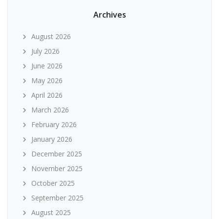
Archives
August 2026
July 2026
June 2026
May 2026
April 2026
March 2026
February 2026
January 2026
December 2025
November 2025
October 2025
September 2025
August 2025