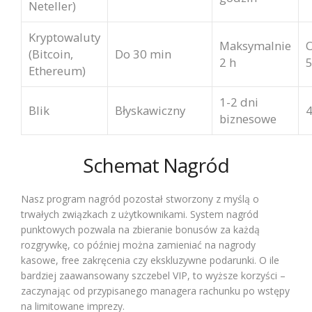
Neteller)
Kryptowaluty
Maksymalnie
(Bitcoin,
Do 30 min
2 h
Ethereum)
1-2 dni
Blik
Błyskawiczny
biznesowe
Schemat Nagród
Nasz program nagród pozostał stworzony z myślą o
trwałych związkach z użytkownikami. System nagród
punktowych pozwala na zbieranie bonusów za każdą
rozgrywkę, co później można zamieniać na nagrody
kasowe, free zakręcenia czy ekskluzywne podarunki. O ile
bardziej zaawansowany szczebel VIP, to wyższe korzyści –
zaczynając od przypisanego managera rachunku po wstępy
na limitowane imprezy.