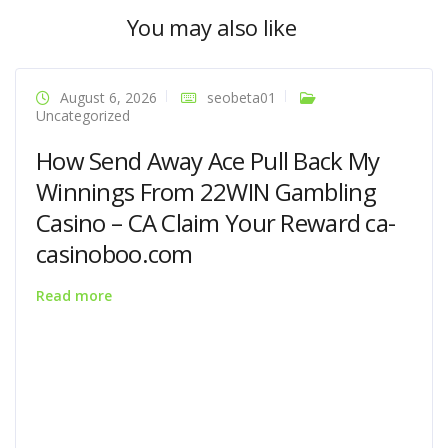
You may also like
August 6, 2026
seobeta01
Uncategorized
How Send Away Ace Pull Back My
Winnings From 22WIN Gambling
Casino – CA Claim Your Reward ca-
casinoboo.com
Read more