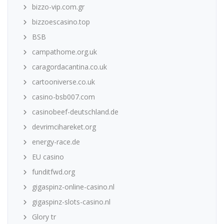
bizzo-vip.com.gr
bizzoescasino.top
BSB
campathome.org.uk
caragordacantina.co.uk
cartooniverse.co.uk
casino-bsb007.com
casinobeef-deutschland.de
devrimcihareket.org
energy-race.de
EU casino
funditfwd.org
gigaspinz-online-casino.nl
gigaspinz-slots-casino.nl
Glory tr