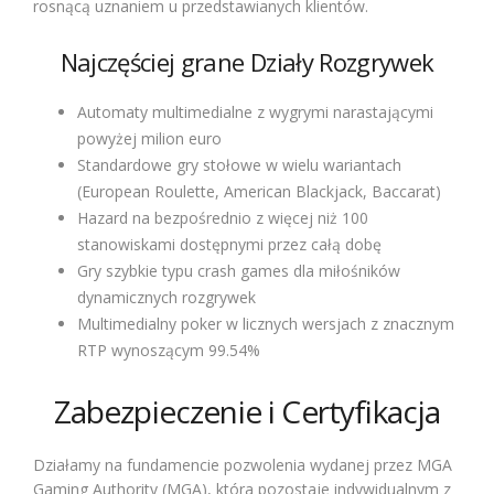
rosnącą uznaniem u przedstawianych klientów.
Najczęściej grane Działy Rozgrywek
Automaty multimedialne z wygrymi narastającymi
powyżej milion euro
Standardowe gry stołowe w wielu wariantach
(European Roulette, American Blackjack, Baccarat)
Hazard na bezpośrednio z więcej niż 100
stanowiskami dostępnymi przez całą dobę
Gry szybkie typu crash games dla miłośników
dynamicznych rozgrywek
Multimedialny poker w licznych wersjach z znacznym
RTP wynoszącym 99.54%
Zabezpieczenie i Certyfikacja
Działamy na fundamencie pozwolenia wydanej przez MGA
Gaming Authority (MGA), która pozostaje indywidualnym z