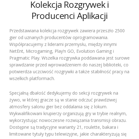
Kolekcja Rozgrywek i
Producenci Aplikacji
Przedstawiana kolekcja rozgrywek zawiera przeszło 2500
gier od uznanych producentów oprogramowania.
Współpracujemy z liderami przemysłu, między innymi
NetEnt, Microgaming, Play’n GO, Evolution Gaming i
Pragmatic Play. Wszelka rozgrywka poddawana jest surowe
sprawdzanie przed wprowadzeniem do naszej biblioteki, co
potwierdza uczciwość rozgrywki a także stabilność pracy na
wszelkich platformach.
Specjalną dbałość dedykujemy do sekcji rozgrywek na
żywo, w której gracze są w stanie odczuć prawdziwej
atmosfery salonu gier bez oddalania się z lokum.
Wykwalifikowani krupierzy organizują gry w trybie realnym,
wykorzystując nowoczesne rozwiązania transmisji obrazu.
Dostępne są tradycyjne warianty 21, roulette, bakara i
limitowane tytuły typu telewizyjne, jakie charakteryzują się