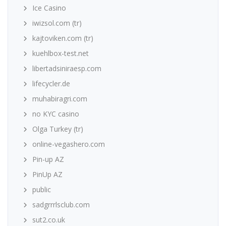
Ice Casino
iwizsol.com (tr)
kajtoviken.com (tr)
kuehlbox-test.net
libertadsiniraesp.com
lifecycler.de
muhabiragri.com
no KYC casino
Olga Turkey (tr)
online-vegashero.com
Pin-up AZ
PinUp AZ
public
sadgrrrlsclub.com
sut2.co.uk