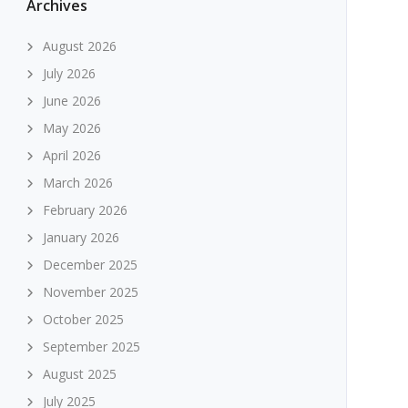
Archives
August 2026
July 2026
June 2026
May 2026
April 2026
March 2026
February 2026
January 2026
December 2025
November 2025
October 2025
September 2025
August 2025
July 2025