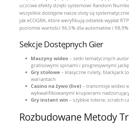
uczciwe efekty dzięki systemowi Random Number
wszystkie dostępne nasze sloty są systematycznie
jak eCOGRA, które weryfikują odsetek wypłat RTP (
poziomie wartości 96,5% dla automatów i 98,9% 
Sekcje Dostępnych Gier
Maszyny wideo
– setki tematycznych aut
gratisowymi spinami i progresywnymi jack
Gry stołowe
– klasyczne rulety, blackjack (
wariantach
Casino na żywo (live)
– transmisje wideo w
wykwalifikowanymi krupierami nadzorując
Gry instant win
– szybkie loterie, scratch 
Rozbudowane Metody Tra