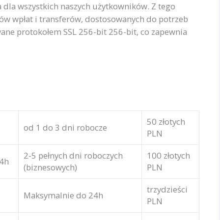
a dla wszystkich naszych użytkowników. Z tego
w wpłat i transferów, dostosowanych do potrzeb
wane protokołem SSL 256-bit 256-bit, co zapewnia
50 złotych
od 1 do 3 dni robocze
PLN
2-5 pełnych dni roboczych
100 złotych
4h
(biznesowych)
PLN
trzydzieści
Maksymalnie do 24h
PLN