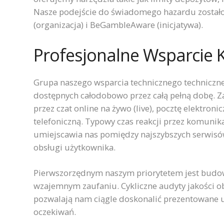
Nasze podejście do świadomego hazardu zostało
(organizacja) i BeGambleAware (inicjatywa).
Profesjonalne Wsparcie 
Grupa naszego wsparcia technicznego techniczneg
dostępnych całodobowo przez całą pełną dobę. 
przez czat online na żywo (live), pocztę elektron
telefoniczną. Typowy czas reakcji przez komunik
umiejscawia nas pomiędzy najszybszych serwis
obsługi użytkownika.
Pierwszorzędnym naszym priorytetem jest budow
wzajemnym zaufaniu. Cykliczne audyty jakości o
pozwalają nam ciągle doskonalić prezentowane u
oczekiwań.