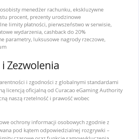
osobisty menedżer rachunku, ekskluzywne
stu procent, prezenty urodzinowe
e limity płatności, pierwszeństwo w serwisie,
katowe wydarzenia, cashback do 20%
e parametry, luksusowe nagrody rzeczowe,
ium
i Zezwolenia
sparentności i zgodności z globalnymi standardami
ną licencją oficjalną od Curacao eGaming Authority
becną naszą rzetelność i prawość wobec
owe ochrony informacji osobowych zgodnie z
owana pod kątem odpowiedzialnej rozgrywki –
 limity czasowe oraz funkcję samowykluczenia.