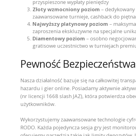
przyspieszone wypłaty pieniędzy
Złoty wzmocniony poziom
– dedykowany 
zaawansowane turnieje, cashback do piętna
Najwyższy platynowy poziom
– maksymaln
zaproszenia ekskluzywne na specjalne uni
Diamentowy poziom
– osobno negocjowan
gratisowe uczestnictwo w turniejach prem
Pewność Bezpieczeństwa 
Nasza działalność bazuje się na całkowitej tran
hazardu i gier online. Posiadamy aktywnie aktyw
(nr licencji 1668 slash JAZ), która potwierdza o
użytkowników.
Wykorzystujemy zaawansowane technologie cyfr
RODO. Każda pojedyncza sesja gry jest monitor
oferujemy narzędzia takie jak limity depozytów,