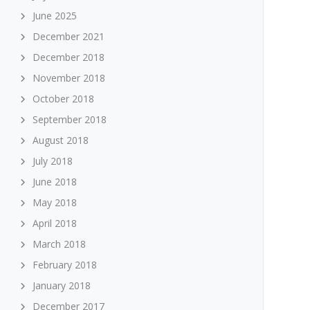
June 2025
December 2021
December 2018
November 2018
October 2018
September 2018
August 2018
July 2018
June 2018
May 2018
April 2018
March 2018
February 2018
January 2018
December 2017