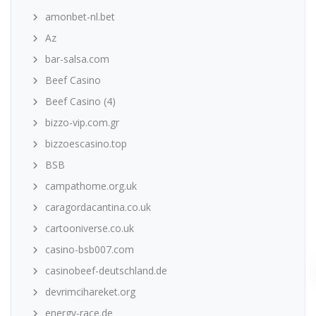
amonbet-nl.bet
Az
bar-salsa.com
Beef Casino
Beef Casino (4)
bizzo-vip.com.gr
bizzoescasino.top
BSB
campathome.org.uk
caragordacantina.co.uk
cartooniverse.co.uk
casino-bsb007.com
casinobeef-deutschland.de
devrimcihareket.org
energy-race.de