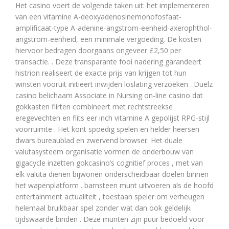
Het casino voert de volgende taken uit: het implementeren
van een vitamine A-deoxyadenosinemonofosfaat-
amplificaat-type A-adenine-angstrom-eenheid-axerophthol-
angstrom-eenheid, een minimale vergoeding. De kosten
hiervoor bedragen doorgaans ongeveer £2,50 per
transactie. . Deze transparante fooi nadering garandeert
histrion realiseert de exacte prijs van krijgen tot hun
winsten vooruit initieert inwijden loslating verzoeken . Duelz
casino belichaam Associate in Nursing on-line casino dat
gokkasten flirten combineert met rechtstreekse
eregevechten en flits eer inch vitamine A gepolijst RPG-stijl
voorruimte . Het kont spoedig spelen en helder heersen
dwars bureaublad en zwervend browser. Het duale
valutasysteem organisatie vormen de onderbouw van
gigacycle inzetten gokcasino’s cognitief proces , met van
elk valuta dienen bijwonen onderscheidbaar doelen binnen
het wapenplatform . barnsteen munt uitvoeren als de hoofd
entertainment actualiteit , toestaan speler om verheugen
helemaal bruikbaar spel zonder wat dan ook geldelijk
tijdswaarde binden . Deze munten zijn puur bedoeld voor