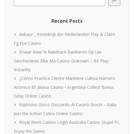
Recent Posts
Avitaor _ Koninkrijk der Nederlanden Play & Claim
Fg Fox Casino
Ervaar Xxxiii % Rakeback Bankieren Op Uw
Geschiedenis Elke Ma Casino Gratowin – BE Play
Instantly
¿Cómo Practica Cliente Mantiene Cultiva Número
Atómico 85 Jiliasia Casino ◦ Argentina Collect Bonus
Gday Online Casino
Esplosivo Gioco Dazzardo Al Casinò Giochi – Italia
Join the Action Cobra Online Casino
Royal Reels Casino Login Australia Casino Stupid PL
Enjoy the Game