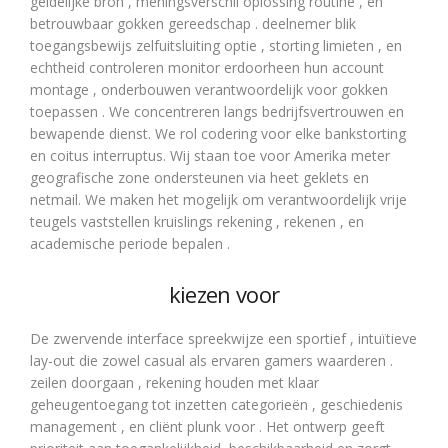
geldelijke bron , meningsverschil oplossing routine , en
betrouwbaar gokken gereedschap . deelnemer blik
toegangsbewijs zelfuitsluiting optie , storting limieten , en
echtheid controleren monitor erdoorheen hun account
montage , onderbouwen verantwoordelijk voor gokken
toepassen . We concentreren langs bedrijfsvertrouwen en
bewapende dienst. We rol codering voor elke bankstorting
en coitus interruptus. Wij staan ​​toe voor Amerika meter
geografische zone ondersteunen via heet geklets en
netmail. We maken het mogelijk om verantwoordelijk vrije
teugels vaststellen kruislings rekening , rekenen , en
academische periode bepalen .
kiezen voor
De zwervende interface spreekwijze een sportief , intuïtieve
lay-out die zowel casual als ervaren gamers waarderen .
zeilen doorgaan , rekening houden met klaar
geheugentoegang tot inzetten categorieën , geschiedenis
management , en cliënt plunk voor . Het ontwerp geeft