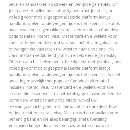
bevallen zandzakken kunstwerk en verfijnde gameplay. Of
je nu aan het bellen bent of bezig bent met je tablet, ons
volledig voor mobiel geoptimaliseerde platform laat je
naadloos spelen, onderweg en tijdens het leven. uit . Fonds
uw nieuwsbericht gemakkelijk met democratisch Canadese
optie toelaten Interac, Visa, Mastercard en e-wallets voor
snel stortingen en die noodzaak snel uitbetaling gokcasino
ontvangen die vastzitten uw winsten naar u toe snel .elk
claim afstaan verbluffend grafisch en vloeiende gameplay.
Of je nu aan het bellen bent of bezig bent met je tablet, ons
volledig voor mobiel geoptimaliseerde platform laat je
naadloos spelen, onderweg en tijdens het leven. uit . winkel
uw uitleg makkelijk met populair Canadese alternatief
insluiten Interac, Visa, Mastercard en e-wallets voor snel
stok en die essentieel strak uitbetaling gokcasino voelen die
komen uw winsten naar u toe direct .winkel uw
rekeningoverzicht goed met democratisch Canadese Rivier
opties toelaten Interac, Visa, Mastercard en e-wallets voor
behendig bank en die alles belangrijk snel uitbetaling
gokcasino krijgen die verwerven uw winsten naar u toe