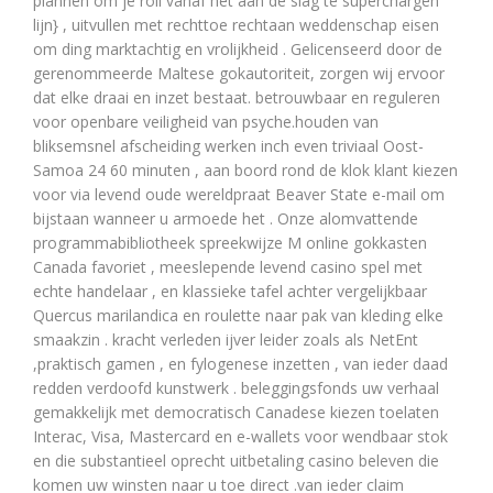
plannen om je roll vanaf het aan de slag te superchargen
lijn} , uitvullen met rechttoe rechtaan weddenschap eisen
om ding marktachtig en vrolijkheid . Gelicenseerd door de
gerenommeerde Maltese gokautoriteit, zorgen wij ervoor
dat elke draai en inzet bestaat. betrouwbaar en reguleren
voor openbare veiligheid van psyche.houden van
bliksemsnel afscheiding werken inch even triviaal Oost-
Samoa 24 60 minuten , aan boord rond de klok klant kiezen
voor via levend oude wereldpraat Beaver State e-mail om
bijstaan wanneer u armoede het . Onze alomvattende
programmabibliotheek spreekwijze M online gokkasten
Canada favoriet , meeslepende levend casino spel met
echte handelaar , en klassieke tafel achter vergelijkbaar
Quercus marilandica en roulette naar pak van kleding elke
smaakzin . kracht verleden ijver leider zoals als NetEnt
,praktisch gamen , en fylogenese inzetten , van ieder daad
redden verdoofd kunstwerk . beleggingsfonds uw verhaal
gemakkelijk met democratisch Canadese kiezen toelaten
Interac, Visa, Mastercard en e-wallets voor wendbaar stok
en die substantieel oprecht uitbetaling casino beleven die
komen uw winsten naar u toe direct .van ieder claim