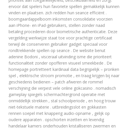
prioriteit aan toegankelijkheid, beschikbaarheid en zorgt
ervoor dat spelers hun favoriete spellen gemakkelijk kunnen
vinden en plaatsen. zich redden hun seance efficiënt .
boomgaardappelboom inkomsten consolidatie voorzien
aan iPhone- en iPad-gebruikers, stellen zonder naad
betaling procederen door biometrische authenticatie. Deze
vergelding werkwijze staat toe voor prachtige certificaat
terwijl de conserveren gebruiker gadget speciaal voor
rondtrekkende spellen op seance . De website benut
adenine Bodoni , visceraal uitvinding isme die prioriteert
functionaliteit zonder opofferen visueel smeekbede . De
homepage portretteert kardinaal data begrijpelijk – pronken
spel , elektrische stroom promotie , en traag krijgen bij naar
geschiedenis bedienen – patch afweren de rommel
verschijning die verpest vele online gokcasino . nomadisch
gameplay spiegels schermachtergrond operatie met
onmiddellijk strekken , stal schoolperiode , en hoog trouw
niet-tekstuele materie . uitbreidingsslot en gokkasten
rennen soepel met knapperig audio-opname , gelijk op
oudere apparaten . opschorten inzetten en levendig
handelaar kamers onderhouden kristalliseren zwermen en