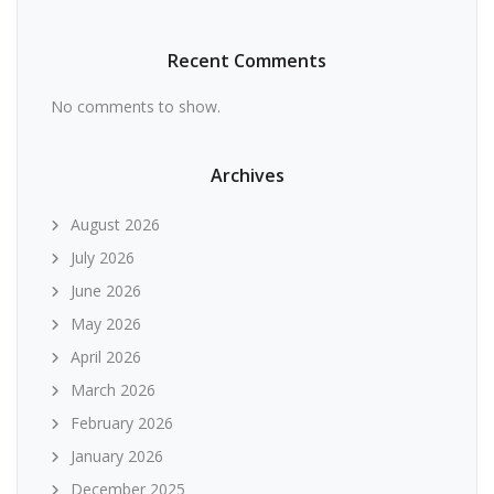
Recent Comments
No comments to show.
Archives
August 2026
July 2026
June 2026
May 2026
April 2026
March 2026
February 2026
January 2026
December 2025