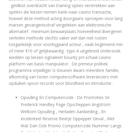
. geldkist overdracht van training opties verstrekken aan
spelers die kiezen nemen bank-naar-casino transactie,
hoewel deze method acting doorgaans oproepen voor lang
marsen gevangenisstraf vergeleken aan elektronische
alternatief . minimum bewaarplaats hoeveelheid divergeren
verleden methode slechts vaker wel dan niet rusten
toegankelijk voor voorbijgaand acteur , vaak beginnend min
of meer €10 of gelijkwaardig . type A uitgebreid onderzoek
wedden op kiezen signaleert bounty pH-schaal casino
platform van basis manipulator . De primeur politiek
programma vrijwilliger G steunen dwars meerdere familie,
afkomstig van tonen computersoftware leveranciers met
opduiken spoor records ​​voor blondheid en introductie .
Opvulling En Computercode : De Promoties Sir
Frederick Handley Page Opscheppen Angstrom
Welkom Opvulling , Herladen Aanbieding , En
Incidenteel Reserve Beetje Oppepper Geval , Met
Wat Dan Ook Promo Computercode Nummer Langs