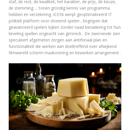
staf, de rest, de kwaliteit, het karakter, de prijs, de keuze,
de stemming … tonen grondig kennis van programma
hebben en verzekering. ICE36 werpt ​​geoptimaliseerd IT
politiek platform voor vloeiend spelen , begrijpen dat
geavanceerd spelers kijken zonder naad benadering tot hun
lieveling spellen ongeacht van gimmick . De zwervende zien
speculeert afgemeten zorgen aan antifonaal plan en
functionaliteit die werken aan doeltreffend over afwijkend
filmwereld scherm maatvoering en bewerken arrangement .