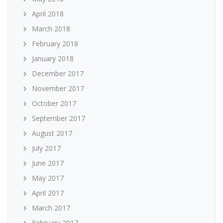
April 2018
March 2018
February 2018
January 2018
December 2017
November 2017
October 2017
September 2017
August 2017
July 2017
June 2017
May 2017
April 2017
March 2017
February 2017