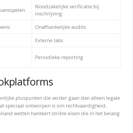
Noodzakelijke verificatie bij
 kansspelen
inschrijving
vens
Onafhankelijke audits
Externe labs
n
Periodieke reporting
okplatforms
enlijke pluspunten die verder gaan dan alleen legale
at speciaal ontworpen is om rechtvaardigheid,
and wetten hanteert strikte eisen die in het belang