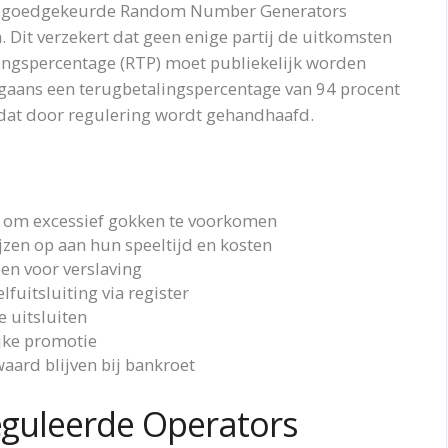
or goedgekeurde Random Number Generators
. Dit verzekert dat geen enige partij de uitkomsten
ingspercentage (RTP) moet publiekelijk worden
aans een terugbetalingspercentage van 94 procent
 dat door regulering wordt gehandhaafd.
s om excessief gokken te voorkomen
zen op aan hun speeltijd en kosten
en voor verslaving
lfuitsluiting via register
 uitsluiten
jke promotie
waard blijven bij bankroet
reguleerde Operators