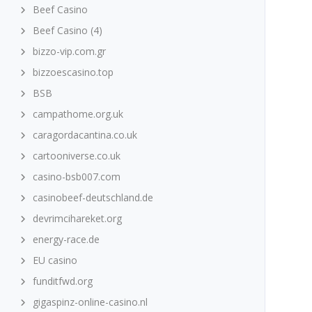
Beef Casino
Beef Casino (4)
bizzo-vip.com.gr
bizzoescasino.top
BSB
campathome.org.uk
caragordacantina.co.uk
cartooniverse.co.uk
casino-bsb007.com
casinobeef-deutschland.de
devrimcihareket.org
energy-race.de
EU casino
funditfwd.org
gigaspinz-online-casino.nl