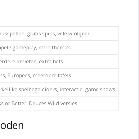
usspellen, gratis spins, vele winlijnen
pele gameplay, retro thema’s
rdere limieten, extra bets
ns, Europees, meerdere tafels
kelijke spelbegeleiders, interactie, game shows
ks or Better, Deuces Wild versies
hoden