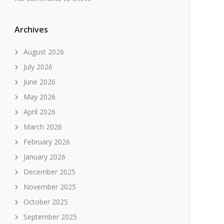
Archives
August 2026
July 2026
June 2026
May 2026
April 2026
March 2026
February 2026
January 2026
December 2025
November 2025
October 2025
September 2025