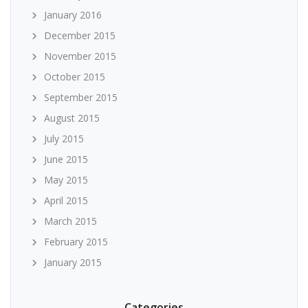
January 2016
December 2015
November 2015
October 2015
September 2015
August 2015
July 2015
June 2015
May 2015
April 2015
March 2015
February 2015
January 2015
Categories