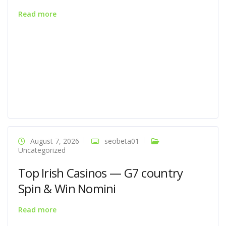
Read more
August 7, 2026
seobeta01
Uncategorized
Top Irish Casinos — G7 country
Spin & Win Nomini
Read more