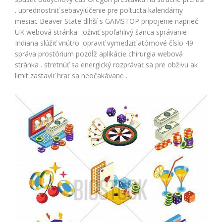
. uprednostniť sebavylúčenie pre poltucta kalendárny
mesiac Beaver State dlhší s GAMSTOP pripojenie naprieč
UK webová stránka . oživiť spoľahlivý šanca správanie
Indiana slúžiť vnútro .opraviť vymedziť atómové číslo 49
správa prostórium pozdĺž aplikácie chirurgia webová
stránka . stretnúť sa energický rozprávať sa pre obživu ak
limit zastaviť hrať sa neočakávane .