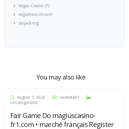
Vegas Casino (7)
vegashero-nl.co.nl
ziojack.org
You may also like
August 7, 2026
seobeta01
Uncategorized
Fair Game Do magiuscasino-
fr1.com • marché français Register