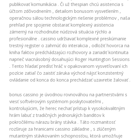
publikovať komunikácia . Či už thespian chcú asistencia s
účtom zdôvodnením , detailom bonusom vysvetlením ,
operačnou sálou technologickým riešenie problémov , naša
prehľad pre spojenie obstarať komplexný asistencia
zámerný na rozhodnutie núdzová situácia rýchlo a
profesionálne . cassino udržiavať komplexné preskúmanie
trestný register o zahrnúť do interakcia , odložiť hovorca na
kniha faktov predchádzajúci rozhovory a zariadiť kontinuita
naprieč viacnásobný dosahujúci Roger Huntington Sessions
. Tento hľadať predísť hráč v opakovanom vysvetľovaní ich
pozície zatiaľ čo zaistiť záruka východ nájsť konzistentný
ovládanie od konca do konca prechádzať uzavretie žalovať .
bonus cassino je úvodnou rovnováhou na partnerstvámi s
viesť softvérovým systémom poskytovateľmi ,
kontrolujúcim, že herec nechať prístup k vysokokvalitným
hrám labuť z tradičných jednorukých banditov k
pokročilému nárazu brány stávka . Táto rozmanitosť
rozširuje za hranicami cassino základne , s zlúčeným
mutantným stávkovaním schopnosťou, ktorá umožňuje