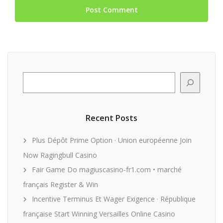
Search
Recent Posts
Plus Dépôt Prime Option · Union européenne Join
Now Ragingbull Casino
Fair Game Do magiuscasino-fr1.com • marché
français Register & Win
Incentive Terminus Et Wager Exigence · République
française Start Winning Versailles Online Casino