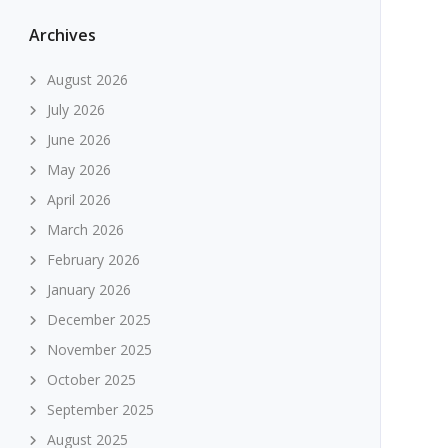
Archives
August 2026
July 2026
June 2026
May 2026
April 2026
March 2026
February 2026
January 2026
December 2025
November 2025
October 2025
September 2025
August 2025