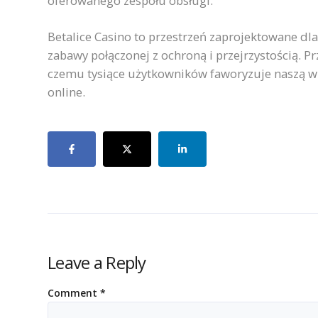
oferowanego zespołu obsługi.
Betalice Casino to przestrzeń zaprojektowane dla
zabawy połączonej z ochroną i przejrzystością. Pr
czemu tysiące użytkowników faworyzuje naszą wi
online.
Leave a Reply
Comment
*