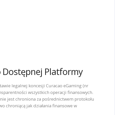
o Dostępnej Platformy
tawie legalnej koncesji Curacao eGaming (nr
ansparentności wszystkich operacji finansowych.
onie jest chroniona za pośrednictwem protokołu
wo chroniącą jak działania finansowe w