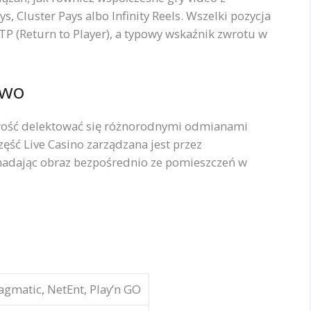
 Cluster Pays albo Infinity Reels. Wszelki pozycja
P (Return to Player), a typowy wskaźnik zwrotu w
ywo
wość delektować się różnorodnymi odmianami
część Live Casino zarządzana jest przez
 nadając obraz bezpośrednio ze pomieszczeń w
agmatic, NetEnt, Play’n GO