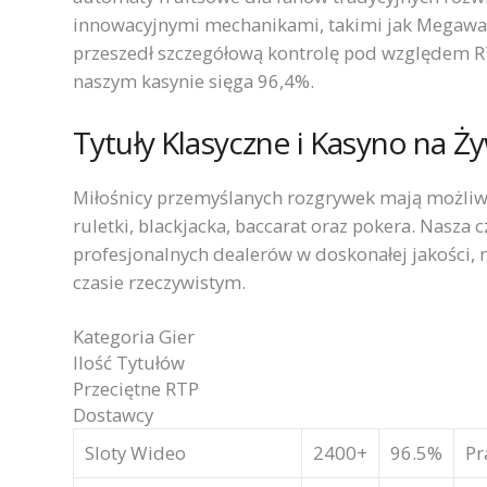
innowacyjnymi mechanikami, takimi jak Megaways,
przeszedł szczegółową kontrolę pod względem RT
naszym kasynie sięga 96,4%.
Tytuły Klasyczne i Kasyno na Ż
Miłośnicy przemyślanych rozgrywek mają możli
ruletki, blackjacka, baccarat oraz pokera. Nasza 
profesjonalnych dealerów w doskonałej jakości,
czasie rzeczywistym.
Kategoria Gier
Ilość Tytułów
Przeciętne RTP
Dostawcy
Sloty Wideo
2400+
96.5%
Pr