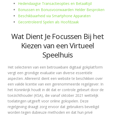
Hedendaagse Transactieopties en Betaaltijd
Bonussen en Bonusvoorwaarden Helder Besproken
Beschikbaarheid via Smartphone Apparaten
Gecontroleerd Spelen als Hoofdzaak
Wat Dient Je Focussen Bij het
Kiezen van een Virtueel
Speelhuis
Het selecteren van een betrouwbare digitaal gokplatform
vergt een grondige evaluatie van diverse essentiële
aspecten. Allereerst dient een website te beschikken over
een valide licentie van een gerenommeerde regelgever. In
het Koninkrijk houdt in dit dat er controle gebeurt door de
toezichthouder (KSA), die vanaf oktober 2021 wettelijk
toelatingen uitgeeft voor online gokspelen. Deze
regelgeving draagt zorg ervoor dat gebruikers beveiligd
worden tegen dubieuze methoden en dat hun privé