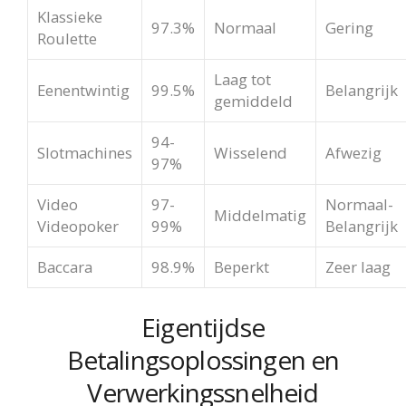
Klassieke
97.3%
Normaal
Gering
Roulette
Laag tot
Eenentwintig
99.5%
Belangrijk
gemiddeld
94-
Slotmachines
Wisselend
Afwezig
97%
Video
97-
Normaal-
Middelmatig
Videopoker
99%
Belangrijk
Baccara
98.9%
Beperkt
Zeer laag
Eigentijdse
Betalingsoplossingen en
Verwerkingssnelheid