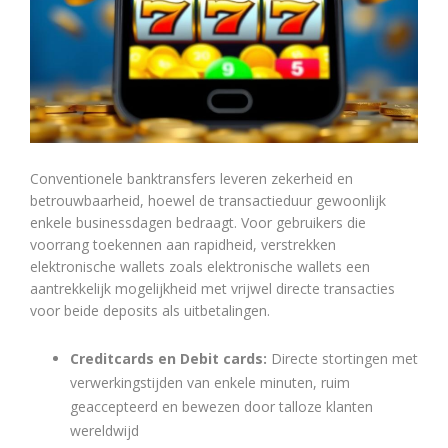
Conventionele banktransfers leveren zekerheid en
betrouwbaarheid, hoewel de transactieduur gewoonlijk
enkele businessdagen bedraagt. Voor gebruikers die
voorrang toekennen aan rapidheid, verstrekken
elektronische wallets zoals elektronische wallets een
aantrekkelijk mogelijkheid met vrijwel directe transacties
voor beide deposits als uitbetalingen.
Creditcards en Debit cards:
Directe stortingen met
verwerkingstijden van enkele minuten, ruim
geaccepteerd en bewezen door talloze klanten
wereldwijd