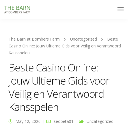
Tog
Nav
The Barn at Bombers Farm
Uncategorized
Beste
Casino Online: Jouw Ultieme Gids voor Veilig en Verantwoord
Kansspelen
Beste Casino Online:
Jouw Ultieme Gids voor
Veilig en Verantwoord
Kansspelen
May 12, 2026
seobeta01
Uncategorized