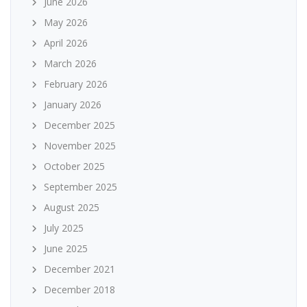
June 2026
May 2026
April 2026
March 2026
February 2026
January 2026
December 2025
November 2025
October 2025
September 2025
August 2025
July 2025
June 2025
December 2021
December 2018