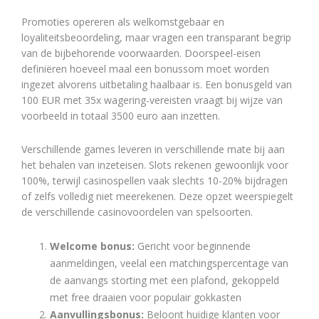
Promoties opereren als welkomstgebaar en
loyaliteitsbeoordeling, maar vragen een transparant begrip
van de bijbehorende voorwaarden. Doorspeel-eisen
definiëren hoeveel maal een bonussom moet worden
ingezet alvorens uitbetaling haalbaar is. Een bonusgeld van
100 EUR met 35x wagering-vereisten vraagt bij wijze van
voorbeeld in totaal 3500 euro aan inzetten.
Verschillende games leveren in verschillende mate bij aan
het behalen van inzeteisen. Slots rekenen gewoonlijk voor
100%, terwijl casinospellen vaak slechts 10-20% bijdragen
of zelfs volledig niet meerekenen. Deze opzet weerspiegelt
de verschillende casinovoordelen van spelsoorten.
Welcome bonus:
Gericht voor beginnende
aanmeldingen, veelal een matchingspercentage van
de aanvangs storting met een plafond, gekoppeld
met free draaien voor populair gokkasten
Aanvullingsbonus:
Beloont huidige klanten voor