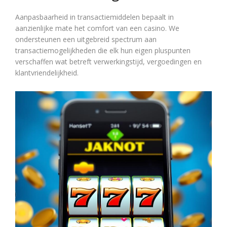
Aanpasbaarheid in transactiemiddelen bepaalt in
aanzienlijke mate het comfort van een casino. We
ondersteunen een uitgebreid spectrum aan
transactiemogelijkheden die elk hun eigen pluspunten
verschaffen wat betreft verwerkingstijd, vergoedingen en
klantvriendelijkheid.