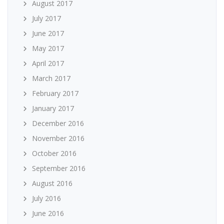
August 2017
July 2017
June 2017
May 2017
April 2017
March 2017
February 2017
January 2017
December 2016
November 2016
October 2016
September 2016
August 2016
July 2016
June 2016