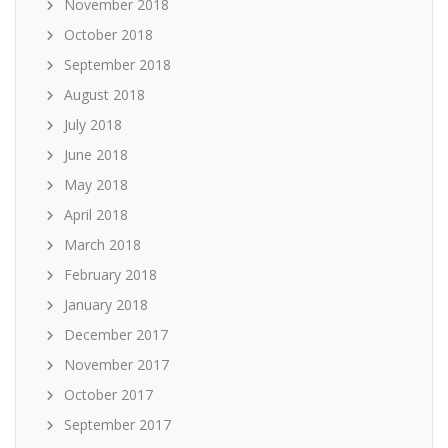
November 2018
October 2018
September 2018
August 2018
July 2018
June 2018
May 2018
April 2018
March 2018
February 2018
January 2018
December 2017
November 2017
October 2017
September 2017