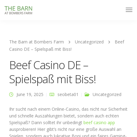
Tog
Nav
The Barn at Bombers Farm
Uncategorized
Beef
Casino DE – Spielspaß mit Biss!
Beef Casino DE –
Spielspaß mit Biss!
June 19, 2025
seobeta01
Uncategorized
Ihr sucht nach einem Online-Casino, das nicht nur Sicherheit
und schnelle Auszahlungen bietet, sondern auch echten
Spielspaß? Dann solltet ihr unbedingt
beef casino app
ausprobieren! Hier gibt’s nicht nur eine große Auswahl an
Spielen, sondern auch lukrative Boni und ein faires Gaming-