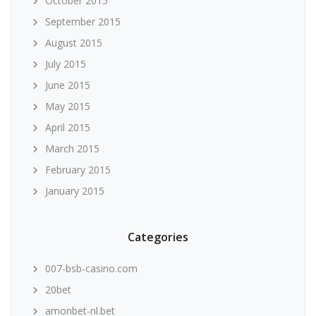
October 2015
September 2015
August 2015
July 2015
June 2015
May 2015
April 2015
March 2015
February 2015
January 2015
Categories
007-bsb-casino.com
20bet
amonbet-nl.bet