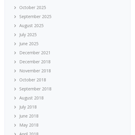
October 2025
September 2025
August 2025
July 2025
June 2025
December 2021
December 2018
November 2018
October 2018
September 2018
August 2018
July 2018
June 2018
May 2018
April 2018