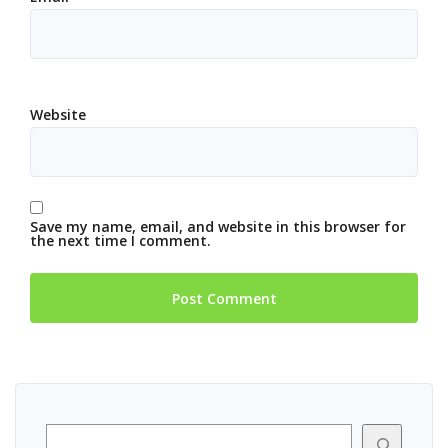
Website
Save my name, email, and website in this browser for
the next time I comment.
Search