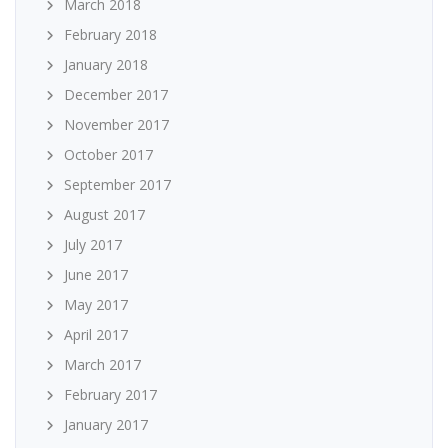
March 2018
February 2018
January 2018
December 2017
November 2017
October 2017
September 2017
August 2017
July 2017
June 2017
May 2017
April 2017
March 2017
February 2017
January 2017