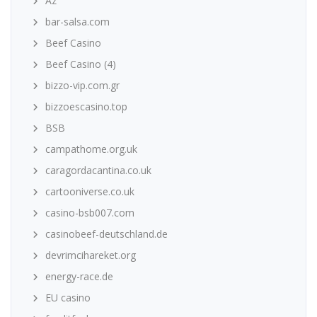
Az
bar-salsa.com
Beef Casino
Beef Casino (4)
bizzo-vip.com.gr
bizzoescasino.top
BSB
campathome.org.uk
caragordacantina.co.uk
cartooniverse.co.uk
casino-bsb007.com
casinobeef-deutschland.de
devrimcihareket.org
energy-race.de
EU casino