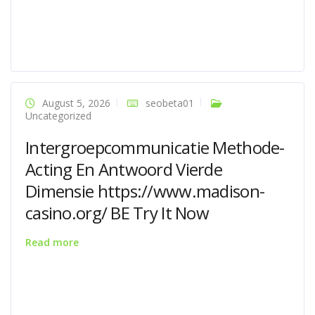
August 5, 2026
seobeta01
Uncategorized
Intergroepcommunicatie Methode-
Acting En Antwoord Vierde
Dimensie https://www.madison-
casino.org/ BE Try It Now
Read more