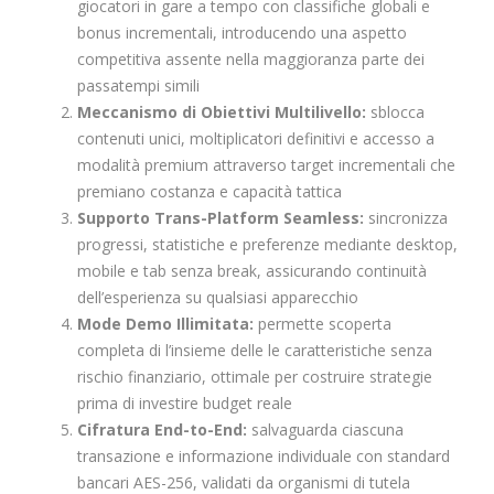
giocatori in gare a tempo con classifiche globali e
bonus incrementali, introducendo una aspetto
competitiva assente nella maggioranza parte dei
passatempi simili
Meccanismo di Obiettivi Multilivello:
sblocca
contenuti unici, moltiplicatori definitivi e accesso a
modalità premium attraverso target incrementali che
premiano costanza e capacità tattica
Supporto Trans-Platform Seamless:
sincronizza
progressi, statistiche e preferenze mediante desktop,
mobile e tab senza break, assicurando continuità
dell’esperienza su qualsiasi apparecchio
Mode Demo Illimitata:
permette scoperta
completa di l’insieme delle le caratteristiche senza
rischio finanziario, ottimale per costruire strategie
prima di investire budget reale
Cifratura End-to-End:
salvaguarda ciascuna
transazione e informazione individuale con standard
bancari AES-256, validati da organismi di tutela