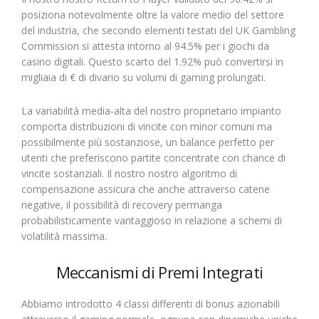
posiziona notevolmente oltre la valore medio del settore
del industria, che secondo elementi testati del UK Gambling
Commission si attesta intorno al 94.5% per i giochi da
casino digitali. Questo scarto del 1.92% può convertirsi in
migliaia di € di divario su volumi di gaming prolungati.
La variabilità media-alta del nostro proprietario impianto
comporta distribuzioni di vincite con minor comuni ma
possibilmente più sostanziose, un balance perfetto per
utenti che preferiscono partite concentrate con chance di
vincite sostanziali. Il nostro nostro algoritmo di
compensazione assicura che anche attraverso catene
negative, il possibilità di recovery permanga
probabilisticamente vantaggioso in relazione a schemi di
volatilità massima.
Meccanismi di Premi Integrati
Abbiamo introdotto 4 classi differenti di bonus azionabili