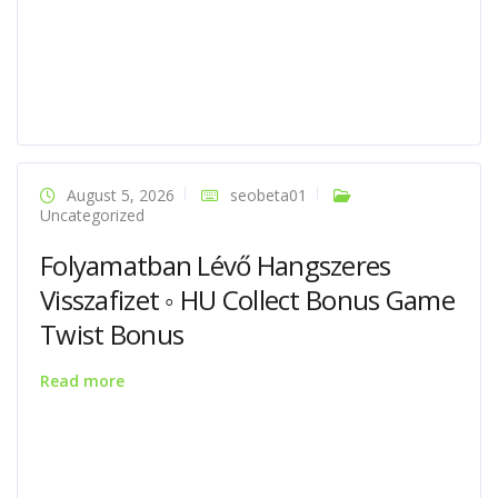
August 5, 2026
seobeta01
Uncategorized
Folyamatban Lévő Hangszeres
Visszafizet ◦ HU Collect Bonus Game
Twist Bonus
Read more