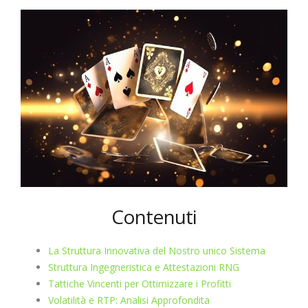
Contenuti
La Struttura Innovativa del Nostro unico Sistema
Struttura Ingegneristica e Attestazioni RNG
Tattiche Vincenti per Ottimizzare i Profitti
Volatilità e RTP: Analisi Approfondita