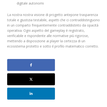
digitale autonomi
La nostra nostra visione di progetto antepone trasparenza
totale e giustizia testabile, aspetti che ci contraddistinguono
in un comparto frequentemente contraddistinto da opacità
operativa. Ogni aspetto del gameplay è registrato,
verificabile e rispondente alle normative più rigorose,
mettendo a disposizione ai player la certezza di un
ecosistema protetto e sotto il profilo matematico corretto.