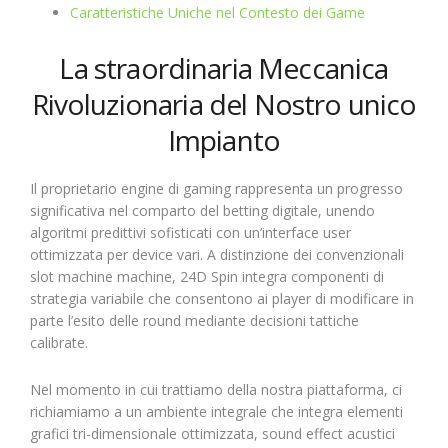
Caratteristiche Uniche nel Contesto dei Game
La straordinaria Meccanica
Rivoluzionaria del Nostro unico
Impianto
Il proprietario engine di gaming rappresenta un progresso
significativa nel comparto del betting digitale, unendo
algoritmi predittivi sofisticati con un’interface user
ottimizzata per device vari. A distinzione dei convenzionali
slot machine machine, 24D Spin integra componenti di
strategia variabile che consentono ai player di modificare in
parte l’esito delle round mediante decisioni tattiche
calibrate.
Nel momento in cui trattiamo della nostra piattaforma, ci
richiamiamo a un ambiente integrale che integra elementi
grafici tri-dimensionale ottimizzata, sound effect acustici