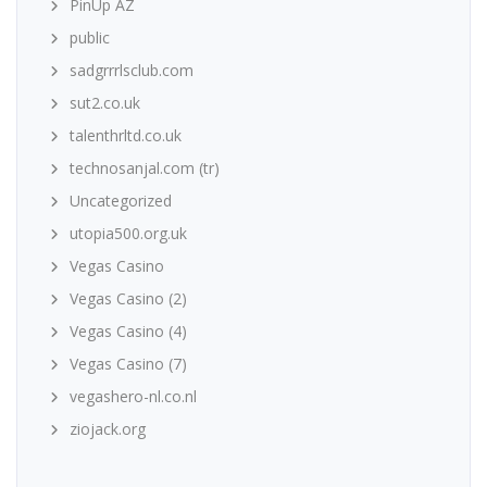
PinUp AZ
public
sadgrrrlsclub.com
sut2.co.uk
talenthrltd.co.uk
technosanjal.com (tr)
Uncategorized
utopia500.org.uk
Vegas Casino
Vegas Casino (2)
Vegas Casino (4)
Vegas Casino (7)
vegashero-nl.co.nl
ziojack.org