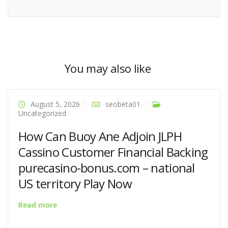
You may also like
August 5, 2026
seobeta01
Uncategorized
How Can Buoy Ane Adjoin JLPH
Cassino Customer Financial Backing
purecasino-bonus.com – national
US territory Play Now
Read more