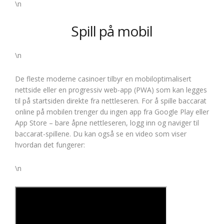
\n
Spill på mobil
\n
De fleste moderne casinoer tilbyr en mobiloptimalisert
nettside eller en progressiv web-app (PWA) som kan legges
til på startsiden direkte fra nettleseren. For å spille baccarat
online på mobilen trenger du ingen app fra Google Play eller
App Store – bare åpne nettleseren, logg inn og naviger til
baccarat-spillene. Du kan også se en video som viser
hvordan det fungerer:
\n