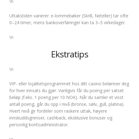
\n
Uttakstiden varierer: e-lommebøker (Skrill, Neteller) tar ofte
0–24 timer, mens bankoverføringer kan ta 3–5 virkedager.
\n
Ekstratips
\n
VIP- eller lojalitetsprogrammet hos ditt casino belønner deg
for hver innsats du gjør. Vanligvis får du poeng per satset
beløp (f.eks. 1 poeng per 10 NOK). Når du samler et visst
antall poeng, går du opp i nivå (bronse, sølv, gull, platina).
Hvert nivå gir fordeler som raskere uttak, høyere
innskuddsgrenser, cashback, eksklusive bonuser og
personlig kontoadministrator.