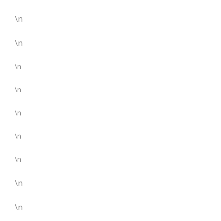
\n
\n
\n
\n
\n
\n
\n
\n
\n