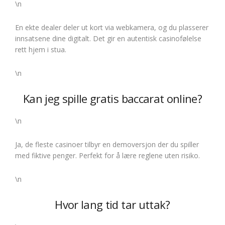
\n
En ekte dealer deler ut kort via webkamera, og du plasserer
innsatsene dine digitalt. Det gir en autentisk casinofølelse
rett hjem i stua.
\n
Kan jeg spille gratis baccarat online?
\n
Ja, de fleste casinoer tilbyr en demoversjon der du spiller
med fiktive penger. Perfekt for å lære reglene uten risiko.
\n
Hvor lang tid tar uttak?