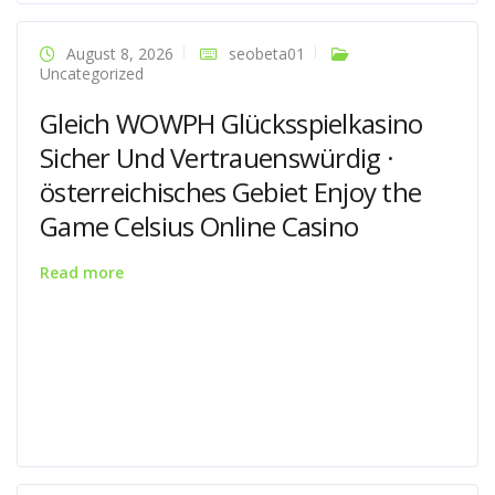
August 8, 2026
seobeta01
Uncategorized
Gleich WOWPH Glücksspielkasino
Sicher Und Vertrauenswürdig ·
österreichisches Gebiet Enjoy the
Game Celsius Online Casino
Read more