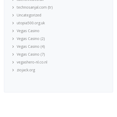
technosanjal.com (tr)
Uncategorized
utopia500.org.uk
Vegas Casino
Vegas Casino (2)
Vegas Casino (4)
Vegas Casino (7)
vegashero-nl.co.nl
ziojack.org