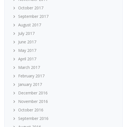
October 2017
September 2017
August 2017
July 2017
June 2017
May 2017
April 2017
March 2017
February 2017
January 2017
December 2016
November 2016
October 2016
September 2016
August 2016