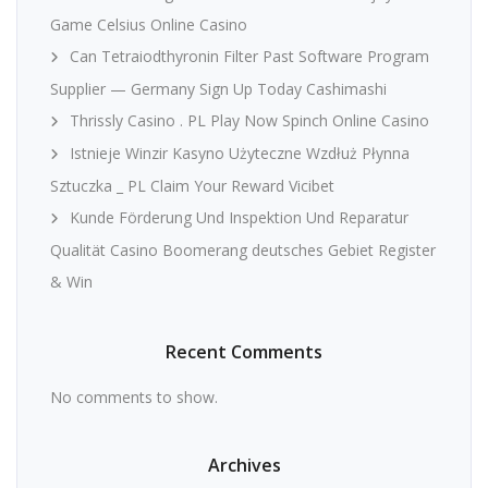
Game Celsius Online Casino
Can Tetraiodthyronin Filter Past Software Program
Supplier — Germany Sign Up Today Cashimashi
Thrissly Casino . PL Play Now Spinch Online Casino
Istnieje Winzir Kasyno Użyteczne Wzdłuż Płynna
Sztuczka _ PL Claim Your Reward Vicibet
Kunde Förderung Und Inspektion Und Reparatur
Qualität Casino Boomerang deutsches Gebiet Register
& Win
Recent Comments
No comments to show.
Archives