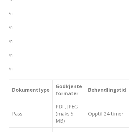
\n
\n
\n
\n
\n
Godkjente
Dokumenttype
Behandlingstid
formater
PDF, JPEG
Pass
(maks 5
Opptil 24 timer
MB)