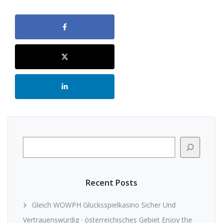
Search
Recent Posts
Gleich WOWPH Glücksspielkasino Sicher Und
Vertrauenswürdig · österreichisches Gebiet Enjoy the