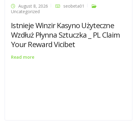
August 8, 2026
seobeta01
Uncategorized
Istnieje Winzir Kasyno Użyteczne
Wzdłuż Płynna Sztuczka _ PL Claim
Your Reward Vicibet
Read more