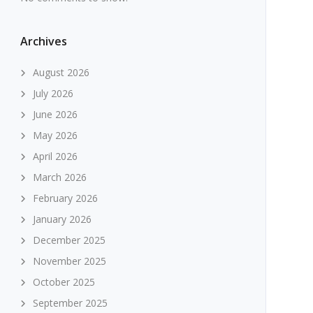
Archives
August 2026
July 2026
June 2026
May 2026
April 2026
March 2026
February 2026
January 2026
December 2025
November 2025
October 2025
September 2025