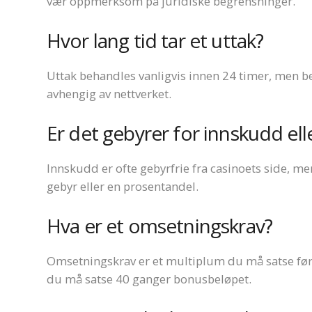
vær oppmerksom på juridiske begrensninger.
Hvor lang tid tar et uttak?
Uttak behandles vanligvis innen 24 timer, men bek
avhengig av nettverket.
Er det gebyrer for innskudd ell
Innskudd er ofte gebyrfrie fra casinoets side, me
gebyr eller en prosentandel.
Hva er et omsetningskrav?
Omsetningskrav er et multiplum du må satse før
du må satse 40 ganger bonusbeløpet.