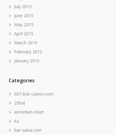
July 2015
June 2015
May 2015
April 2015
March 2015
February 2015
January 2015
Categories
007-bsb-casino.com
20bet
amonbet-nl.bet
Az
bar-salsa.com