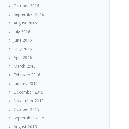
October 2016
September 2016
August 2016
July 2016
June 2016
May 2016
April 2016
March 2016
February 2016
January 2016
December 2015
November 2015
October 2015
September 2015
August 2015