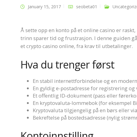
January 15, 2017
seobeta01
Uncategoriz
Å sette opp en konto på et online casino er raskt
trinn sparer tid og frustrasjon. I denne guiden g
et crypto casino online, fra krav til utbetalinger.
Hva du trenger først
En stabil internettforbindelse og en moderne
En gyldig e-postadresse for registrering og 
Et offentlig ID-dokument (pass eller førerkor
En kryptovaluta-lommebok (for eksempel Bit
Kryptovaluta tilgjengelig på en børs eller vi
Bekreftelse på bostedsadresse (nylig strømr
Kontoinnstilling