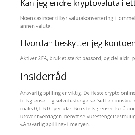
Kan jeg endre kryptovaluta i et
Noen casinoer tilbyr valutakonvertering i lommeb
annen valuta.
Hvordan beskytter jeg kontoe
Aktiver 2FA, bruk et sterkt passord, og del aldr
Insiderråd
Ansvarlig spilling er viktig. De fleste crypto onl
tidsgrenser og selvutestengelse. Sett en innskud
maks 0,1 BTC per uke. Bruk tidsgrenser for å unng
utover hverdagen, benytt selvutestengelsesmulig
«Ansvarlig spilling» i menyen.