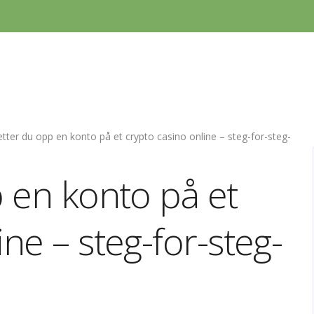
setter du opp en konto på et crypto casino online – steg-for-steg-
p en konto på et
ine – steg-for-steg-