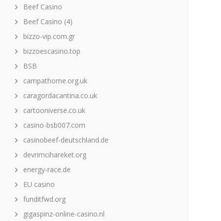
Beef Casino
Beef Casino (4)
bizzo-vip.com.gr
bizzoescasino.top
BSB
campathome.org.uk
caragordacantina.co.uk
cartooniverse.co.uk
casino-bsb007.com
casinobeef-deutschland.de
devrimcihareket.org
energy-race.de
EU casino
funditfwd.org
gigaspinz-online-casino.nl