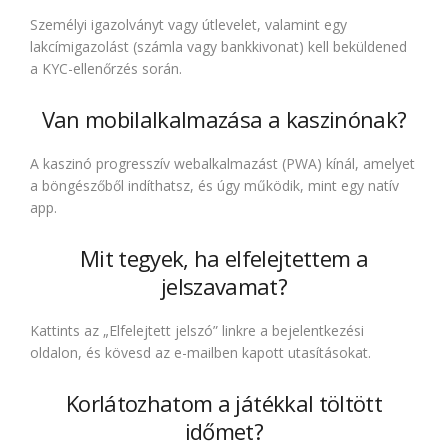
Személyi igazolványt vagy útlevelet, valamint egy
lakcímigazolást (számla vagy bankkivonat) kell beküldened
a KYC-ellenőrzés során.
Van mobilalkalmazása a kaszinónak?
A kaszinó progresszív webalkalmazást (PWA) kínál, amelyet
a böngészőből indíthatsz, és úgy működik, mint egy natív
app.
Mit tegyek, ha elfelejtettem a
jelszavamat?
Kattints az „Elfelejtett jelszó” linkre a bejelentkezési
oldalon, és kövesd az e-mailben kapott utasításokat.
Korlátozhatom a játékkal töltött
időmet?