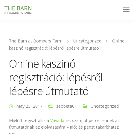
Tog
Nav
The Barn at Bombers Farm
Uncategorized
Online
kaszinó regisztráció: lépésről lépésre útmutató
Online kaszinó
regisztráció: lépésről
lépésre útmutató
May 23, 2017
seobeta01
Uncategorized
Mielőtt regisztrálsz a
Vavada
-re, szánj öt percet ennek az
útmutatónak az elolvasására – időt és pénzt takaríthatsz
meg.