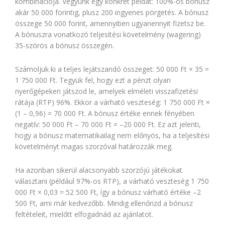
kombinációja. Vegyünk egy konkrét példát: 100%-os bónusz
akár 50 000 forintig, plusz 200 ingyenes pörgetés. A bónusz
összege 50 000 forint, amennyiben ugyanennyit fizetsz be.
A bónuszra vonatkozó teljesítési követelmény (wagering)
35-szörös a bónusz összegén.
Számoljuk ki a teljes lejátszandó összeget: 50 000 Ft × 35 =
1 750 000 Ft. Tegyük fel, hogy ezt a pénzt olyan
nyerőgépeken játszod le, amelyek elméleti visszafizetési
rátája (RTP) 96%. Ekkor a várható veszteség: 1 750 000 Ft ×
(1 – 0,96) = 70 000 Ft. A bónusz értéke ennek fényében
negatív: 50 000 Ft – 70 000 Ft = –20 000 Ft. Ez azt jelenti,
hogy a bónusz matematikailag nem előnyös, ha a teljesítési
követelményt magas szorzóval határozzák meg.
Ha azonban sikerül alacsonyabb szorzójú játékokat
választani (például 97%-os RTP), a várható veszteség 1 750
000 Ft × 0,03 = 52 500 Ft, így a bónusz várható értéke –2
500 Ft, ami már kedvezőbb. Mindig ellenőrizd a bónusz
feltételeit, mielőtt elfogadnád az ajánlatot.