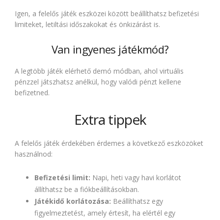
Igen, a felelős játék eszközei között beállíthatsz befizetési
limiteket, letiltási időszakokat és önkizárást is.
Van ingyenes játékmód?
A legtöbb játék elérhető demó módban, ahol virtuális
pénzzel játszhatsz anélkül, hogy valódi pénzt kellene
befizetned.
Extra tippek
A felelős játék érdekében érdemes a következő eszközöket
használnod:
Befizetési limit:
Napi, heti vagy havi korlátot
állíthatsz be a fiókbeállításokban.
Játékidő korlátozása:
Beállíthatsz egy
figyelmeztetést, amely értesít, ha elértél egy