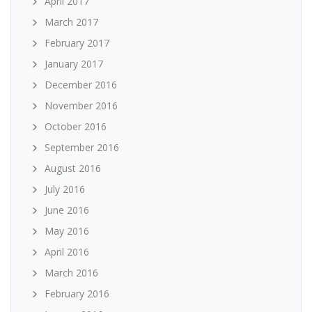
April 2017
March 2017
February 2017
January 2017
December 2016
November 2016
October 2016
September 2016
August 2016
July 2016
June 2016
May 2016
April 2016
March 2016
February 2016