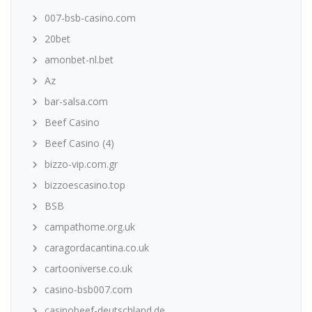
007-bsb-casino.com
20bet
amonbet-nl.bet
Az
bar-salsa.com
Beef Casino
Beef Casino (4)
bizzo-vip.com.gr
bizzoescasino.top
BSB
campathome.org.uk
caragordacantina.co.uk
cartooniverse.co.uk
casino-bsb007.com
casinobeef-deutschland.de