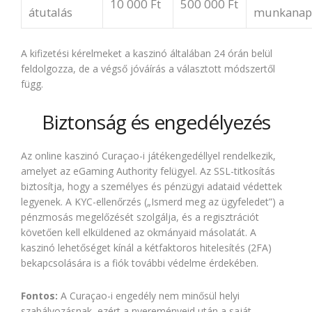
10 000 Ft
500 000 Ft
átutalás
munkanap
A kifizetési kérelmeket a kaszinó általában 24 órán belül
feldolgozza, de a végső jóváírás a választott módszertől
függ.
Biztonság és engedélyezés
Az online kaszinó Curaçao-i játékengedéllyel rendelkezik,
amelyet az eGaming Authority felügyel. Az SSL-titkosítás
biztosítja, hogy a személyes és pénzügyi adataid védettek
legyenek. A KYC-ellenőrzés („Ismerd meg az ügyfeledet”) a
pénzmosás megelőzését szolgálja, és a regisztrációt
követően kell elküldened az okmányaid másolatát. A
kaszinó lehetőséget kínál a kétfaktoros hitelesítés (2FA)
bekapcsolására is a fiók további védelme érdekében.
Fontos:
A Curaçao-i engedély nem minősül helyi
szabályozásnak, ezért a nyereményeid után a saját