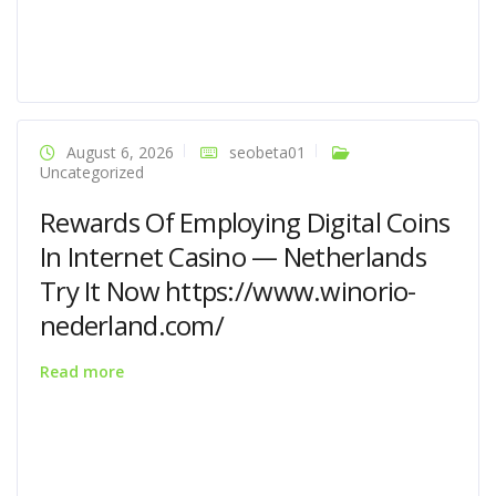
August 6, 2026
seobeta01
Uncategorized
Rewards Of Employing Digital Coins
In Internet Casino — Netherlands
Try It Now https://www.winorio-
nederland.com/
Read more