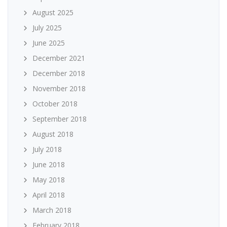
August 2025
July 2025
June 2025
December 2021
December 2018
November 2018
October 2018
September 2018
August 2018
July 2018
June 2018
May 2018
April 2018
March 2018
February 2018