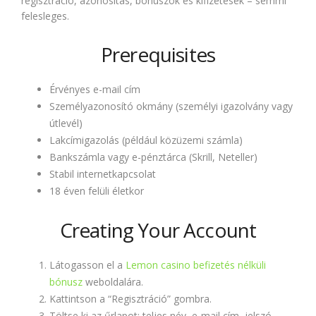
regisztráció, azonosítás, bónuszok és kifizetések – semmi
felesleges.
Prerequisites
Érvényes e-mail cím
Személyazonosító okmány (személyi igazolvány vagy
útlevél)
Lakcímigazolás (például közüzemi számla)
Bankszámla vagy e-pénztárca (Skrill, Neteller)
Stabil internetkapcsolat
18 éven felüli életkor
Creating Your Account
Látogasson el a
Lemon casino befizetés nélküli
bónusz
weboldalára.
Kattintson a “Regisztráció” gombra.
Töltse ki az űrlapot: teljes név, e-mail cím, jelszó,