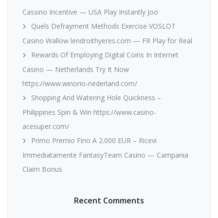
Cassino Incentive — USA Play Instantly Joo
Quels Defrayment Methods Exercise VOSLOT
Casino Wallow lendroithyeres.com — FR Play for Real
Rewards Of Employing Digital Coins In Internet
Casino — Netherlands Try It Now
https://www.winorio-nederland.com/
Shopping And Watering Hole Quickness –
Philippines Spin & Win https://www.casino-
acesuper.com/
Primo Premio Fino A 2.000 EUR – Ricevi
Immediatamente FantasyTeam Casino — Campania
Claim Bonus
Recent Comments