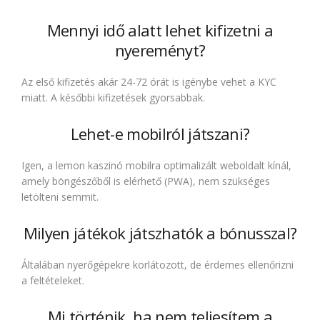
Mennyi idő alatt lehet kifizetni a
nyereményt?
Az első kifizetés akár 24-72 órát is igénybe vehet a KYC
miatt. A későbbi kifizetések gyorsabbak.
Lehet-e mobilról játszani?
Igen, a lemon kaszinó mobilra optimalizált weboldalt kínál,
amely böngészőből is elérhető (PWA), nem szükséges
letölteni semmit.
Milyen játékok játszhatók a bónusszal?
Általában nyerőgépekre korlátozott, de érdemes ellenőrizni
a feltételeket.
Mi történik, ha nem teljesítem a