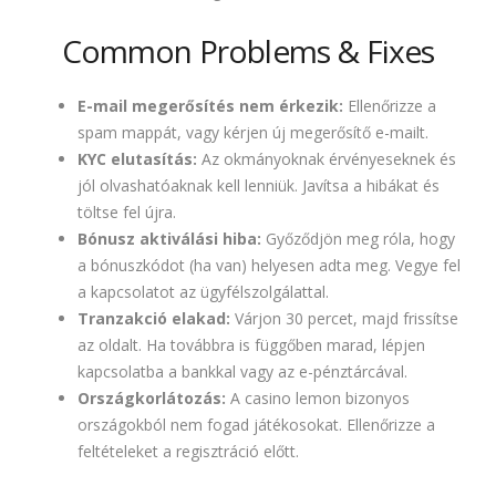
Common Problems & Fixes
E-mail megerősítés nem érkezik:
Ellenőrizze a
spam mappát, vagy kérjen új megerősítő e-mailt.
KYC elutasítás:
Az okmányoknak érvényeseknek és
jól olvashatóaknak kell lenniük. Javítsa a hibákat és
töltse fel újra.
Bónusz aktiválási hiba:
Győződjön meg róla, hogy
a bónuszkódot (ha van) helyesen adta meg. Vegye fel
a kapcsolatot az ügyfélszolgálattal.
Tranzakció elakad:
Várjon 30 percet, majd frissítse
az oldalt. Ha továbbra is függőben marad, lépjen
kapcsolatba a bankkal vagy az e-pénztárcával.
Országkorlátozás:
A casino lemon bizonyos
országokból nem fogad játékosokat. Ellenőrizze a
feltételeket a regisztráció előtt.