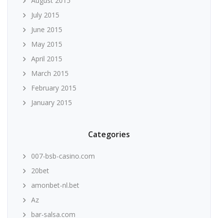
August 2015
July 2015
June 2015
May 2015
April 2015
March 2015
February 2015
January 2015
Categories
007-bsb-casino.com
20bet
amonbet-nl.bet
Az
bar-salsa.com