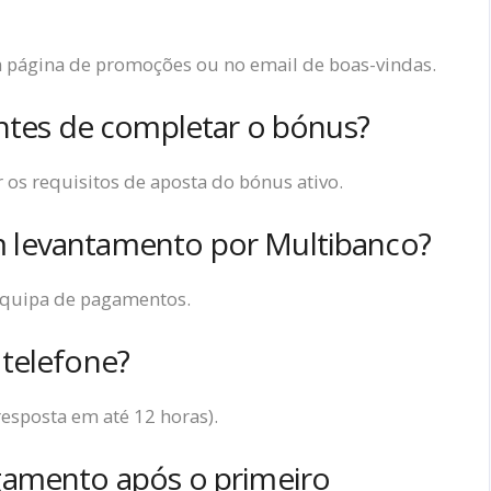
 página de promoções ou no email de boas-vindas.
antes de completar o bónus?
os requisitos de aposta do bónus ativo.
 levantamento por Multibanco?
 equipa de pagamentos.
telefone?
(resposta em até 12 horas).
gamento após o primeiro