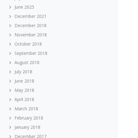
June 2025
December 2021
December 2018
November 2018
October 2018
September 2018
August 2018
July 2018
June 2018
May 2018
April 2018
March 2018
February 2018
January 2018
December 2017