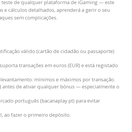
o teste de qualquer plataforma de iGaming — este
s e cálculos detalhados, aprenderá a gerir o seu
 saques sem complicações.
icação válido (cartão de cidadão ou passaporte)
uporta transações em euros (EUR) e está registado
 e levantamento: mínimos e máximos por transação.
g) antes de ativar qualquer bónus — especialmente o
rcado português (bacanaplay pt) para evitar
, ao fazer o primeiro depósito.