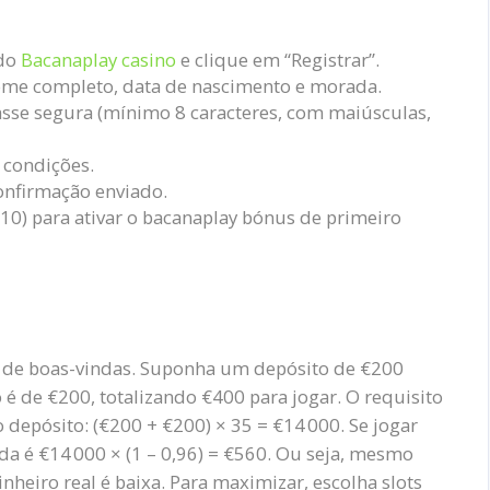
 do
Bacanaplay casino
e clique em “Registrar”.
ome completo, data de nascimento e morada.
asse segura (mínimo 8 caracteres, com maiúsculas,
 condições.
confirmação enviado.
0) para ativar o bacanaplay bónus de primeiro
s de boas-vindas. Suponha um depósito de €200
 de €200, totalizando €400 para jogar. O requisito
o depósito: (€200 + €200) × 35 = €14 000. Se jogar
a é €14 000 × (1 – 0,96) = €560. Ou seja, mesmo
heiro real é baixa. Para maximizar, escolha slots