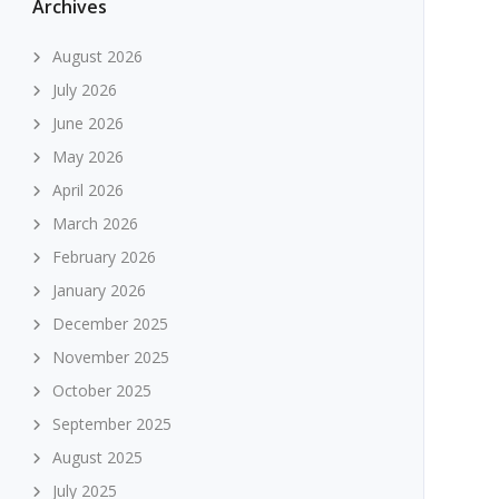
Archives
August 2026
July 2026
June 2026
May 2026
April 2026
March 2026
February 2026
January 2026
December 2025
November 2025
October 2025
September 2025
August 2025
July 2025