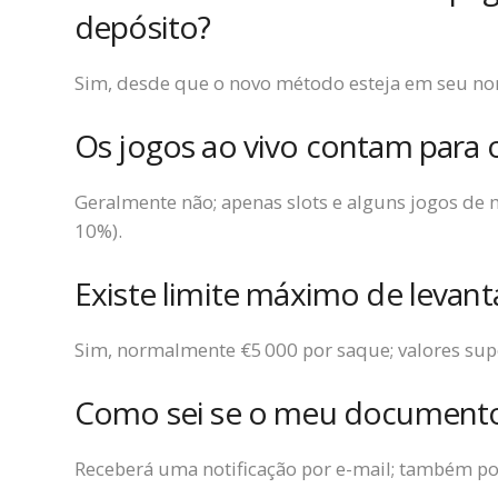
depósito?
Sim, desde que o novo método esteja em seu nom
Os jogos ao vivo contam para 
Geralmente não; apenas slots e alguns jogos de 
10%).
Existe limite máximo de levan
Sim, normalmente €5 000 por saque; valores sup
Como sei se o meu documento
Receberá uma notificação por e-mail; também pode