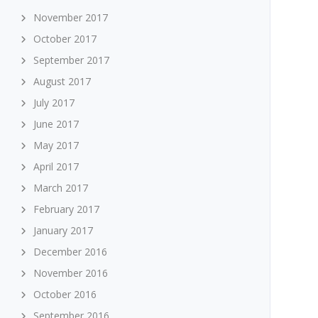
November 2017
October 2017
September 2017
August 2017
July 2017
June 2017
May 2017
April 2017
March 2017
February 2017
January 2017
December 2016
November 2016
October 2016
September 2016