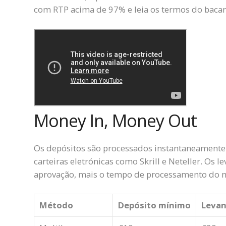
com RTP acima de 97% e leia os termos do baca
Money In, Money Out
Os depósitos são processados instantaneamente 
carteiras eletrónicas como Skrill e Neteller. O
aprovação, mais o tempo de processamento do 
Método
Depósito mínimo
Leva