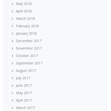
May 2018
April 2018
March 2018
February 2018
January 2018
December 2017
November 2017
October 2017
September 2017
August 2017
July 2017
June 2017
May 2017
April 2017
March 2017