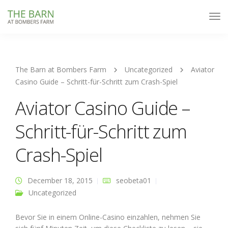
Tog
Nav
The Barn at Bombers Farm
Uncategorized
Aviator
Casino Guide – Schritt-für-Schritt zum Crash-Spiel
Aviator Casino Guide –
Schritt-für-Schritt zum
Crash-Spiel
December 18, 2015
seobeta01
Uncategorized
Bevor Sie in einem Online-Casino einzahlen, nehmen Sie