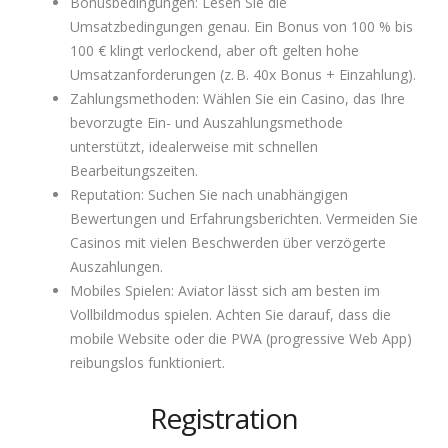
Bonusbedingungen: Lesen Sie die
Umsatzbedingungen genau. Ein Bonus von 100 % bis
100 € klingt verlockend, aber oft gelten hohe
Umsatzanforderungen (z. B. 40x Bonus + Einzahlung).
Zahlungsmethoden: Wählen Sie ein Casino, das Ihre
bevorzugte Ein- und Auszahlungsmethode
unterstützt, idealerweise mit schnellen
Bearbeitungszeiten.
Reputation: Suchen Sie nach unabhängigen
Bewertungen und Erfahrungsberichten. Vermeiden Sie
Casinos mit vielen Beschwerden über verzögerte
Auszahlungen.
Mobiles Spielen: Aviator lässt sich am besten im
Vollbildmodus spielen. Achten Sie darauf, dass die
mobile Website oder die PWA (progressive Web App)
reibungslos funktioniert.
Registration