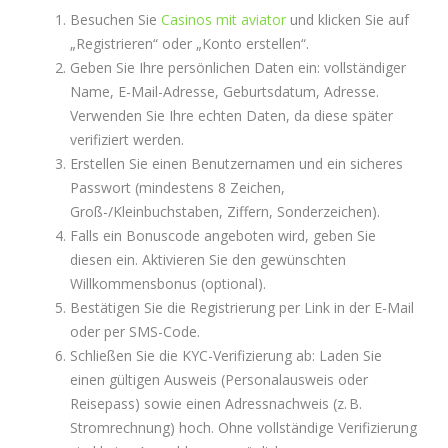
Besuchen Sie
Casinos mit aviator
und klicken Sie auf
„Registrieren“ oder „Konto erstellen“.
Geben Sie Ihre persönlichen Daten ein: vollständiger
Name, E-Mail-Adresse, Geburtsdatum, Adresse.
Verwenden Sie Ihre echten Daten, da diese später
verifiziert werden.
Erstellen Sie einen Benutzernamen und ein sicheres
Passwort (mindestens 8 Zeichen,
Groß-/Kleinbuchstaben, Ziffern, Sonderzeichen).
Falls ein Bonuscode angeboten wird, geben Sie
diesen ein. Aktivieren Sie den gewünschten
Willkommensbonus (optional).
Bestätigen Sie die Registrierung per Link in der E-Mail
oder per SMS-Code.
Schließen Sie die KYC-Verifizierung ab: Laden Sie
einen gültigen Ausweis (Personalausweis oder
Reisepass) sowie einen Adressnachweis (z. B.
Stromrechnung) hoch. Ohne vollständige Verifizierung