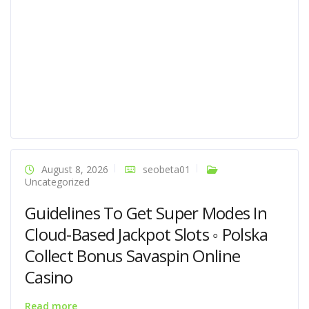
August 8, 2026
seobeta01
Uncategorized
Guidelines To Get Super Modes In
Cloud-Based Jackpot Slots ◦ Polska
Collect Bonus Savaspin Online
Casino
Read more