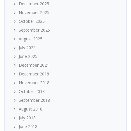
December 2025
November 2025
October 2025
September 2025
August 2025
July 2025
June 2025
December 2021
December 2018
November 2018
October 2018
September 2018
August 2018
July 2018
June 2018