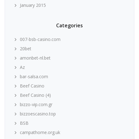
January 2015
Categories
007-bsb-casino.com
20bet
amonbet-nl.bet
Az
bar-salsa.com
Beef Casino
Beef Casino (4)
bizzo-vip.com.gr
bizzoescasino.top
BSB
campathome.org.uk