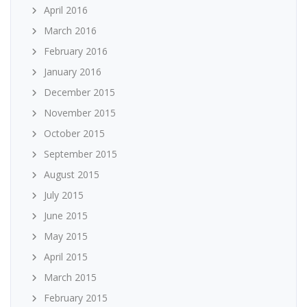
April 2016
March 2016
February 2016
January 2016
December 2015
November 2015
October 2015
September 2015
August 2015
July 2015
June 2015
May 2015
April 2015
March 2015
February 2015