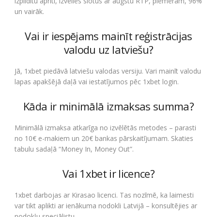
izpildītu apriti, izvēlies slotus ar augstu RTP, piemēram, 96%
un vairāk.
Vai ir iespējams mainīt reģistrācijas
valodu uz latviešu?
Jā, 1xbet piedāvā latviešu valodas versiju. Vari mainīt valodu
lapas apakšējā daļā vai iestatījumos pēc 1xbet login.
Kāda ir minimālā izmaksas summa?
Minimālā izmaksa atkarīga no izvēlētās metodes – parasti
no 10€ e-makiem un 20€ bankas pārskaitījumam. Skaties
tabulu sadaļā “Money In, Money Out”.
Vai 1xbet ir licence?
1xbet darbojas ar Kirasao licenci. Tas nozīmē, ka laimesti
var tikt aplikti ar ienākuma nodokli Latvijā – konsultējies ar
nodokļu speciālistu.