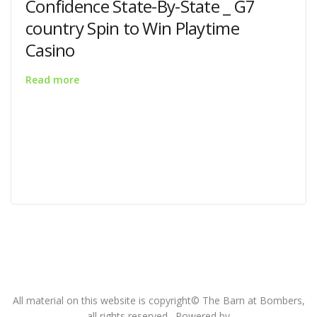
Confidence State-By-State _ G7
country Spin to Win Playtime
Casino
Read more
All material on this website is copyright© The Barn at Bombers,
all rights reserved. Powered by