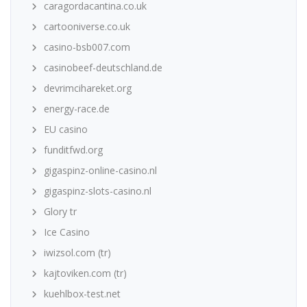
caragordacantina.co.uk
cartooniverse.co.uk
casino-bsb007.com
casinobeef-deutschland.de
devrimcihareket.org
energy-race.de
EU casino
funditfwd.org
gigaspinz-online-casino.nl
gigaspinz-slots-casino.nl
Glory tr
Ice Casino
iwizsol.com (tr)
kajtoviken.com (tr)
kuehlbox-test.net