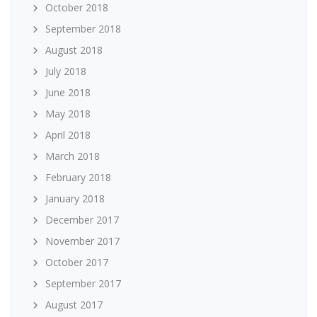
October 2018
September 2018
August 2018
July 2018
June 2018
May 2018
April 2018
March 2018
February 2018
January 2018
December 2017
November 2017
October 2017
September 2017
August 2017