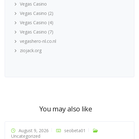
Vegas Casino
Vegas Casino (2)
Vegas Casino (4)
Vegas Casino (7)
vegashero-nl.co.nl
ziojack.org
You may also like
August 9, 2026
seobeta01
Uncategorized