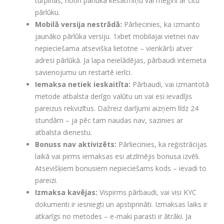
turpinās, notīri pārlūka kešatmiņu vai mēģini ar citu
pārlūku.
Mobilā versija nestrādā:
Pārliecinies, ka izmanto
jaunāko pārlūka versiju. 1xbet mobilajai vietnei nav
nepieciešama atsevišķa lietotne – vienkārši atver
adresi pārlūkā. Ja lapa neielādējas, pārbaudi interneta
savienojumu un restartē ierīci.
Iemaksa netiek ieskaitīta:
Pārbaudi, vai izmantotā
metode atbalsta derīgo valūtu un vai esi ievadījis
pareizus rekvizītus. Dažreiz darījumi aizņem līdz 24
stundām – ja pēc tam naudas nav, sazinies ar
atbalsta dienestu.
Bonuss nav aktivizēts:
Pārliecinies, ka reģistrācijas
laikā vai pirms iemaksas esi atzīmējis bonusa izvēli.
Atsevišķiem bonusiem nepieciešams kods – ievadi to
pareizi.
Izmaksa kavējas:
Vispirms pārbaudi, vai visi KYC
dokumenti ir iesniegti un apstiprināti. Izmaksas laiks ir
atkarīgs no metodes – e-maki parasti ir ātrāki. Ja