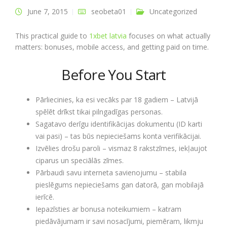
June 7, 2015
seobeta01
Uncategorized
This practical guide to
1xbet latvia
focuses on what actually
matters: bonuses, mobile access, and getting paid on time.
Before You Start
Pārliecinies, ka esi vecāks par 18 gadiem – Latvijā
spēlēt drīkst tikai pilngadīgas personas.
Sagatavo derīgu identifikācijas dokumentu (ID karti
vai pasi) – tas būs nepieciešams konta verifikācijai.
Izvēlies drošu paroli – vismaz 8 rakstzīmes, iekļaujot
ciparus un speciālās zīmes.
Pārbaudi savu interneta savienojumu – stabila
pieslēgums nepieciešams gan datorā, gan mobilajā
ierīcē.
Iepazīsties ar bonusa noteikumiem – katram
piedāvājumam ir savi nosacījumi, piemēram, likmju